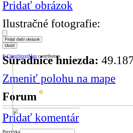
Pridať obrázok
Ilustračné fotografie:
+
©
−
OpenStreetMap
contributors
Súradnice hniezda:
49.187
Zmeniť polohu na mape
Forum
Pridať komentár
Prezývka