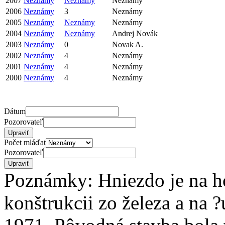
2007
Neznámy
Neznámy
Neznámy
2006
Neznámy
3
Neznámy
2005
Neznámy
Neznámy
Neznámy
2004
Neznámy
Neznámy
Andrej Novák
2003
Neznámy
0
Novak A.
2002
Neznámy
4
Neznámy
2001
Neznámy
4
Neznámy
2000
Neznámy
4
Neznámy
Dátum
Pozorovateľ
Počet mláďat
Pozorovateľ
Poznámky: Hniezdo je na h
konštrukcii zo železa a na 