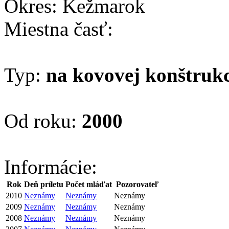
Okres: Kežmarok
Miestna časť:
Typ:
na kovovej konštrukc
Od roku:
2000
Informácie:
Rok
Deň príletu
Počet mláďat
Pozorovateľ
2010
Neznámy
Neznámy
Neznámy
2009
Neznámy
Neznámy
Neznámy
2008
Neznámy
Neznámy
Neznámy