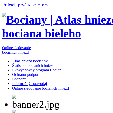
Prileteli prvé
Kliknite sem
Online sledovanie
bocianích hniezd
Atlas hniezd bocianov
Štatistika bocianích hniezd
Ekovýchovný program Bocian
Ochranu podporili
Podporte
Informačný spravodaj
Online sledovanie bocianích hniezd