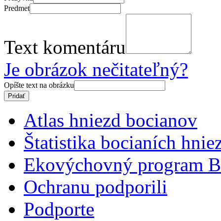
Predmet
Text komentáru
Je obrázok nečitateľný?
Opíšte text na obrázku
Atlas hniezd bocianov
Štatistika bocianích hnie
Ekovýchovný program B
Ochranu podporili
Podporte