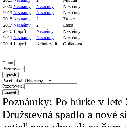
2021
Neznámy
2
Mičuda
2020
Neznámy
Neznámy
Neznámy
2019
Neznámy
Neznámy
Neznámy
2018
Neznámy
2
Zupko
2017
Neznámy
2
Liska
2016
1. apríl
Neznámy
Neznámy
2015
Neznámy
Neznámy
Neznámy
2014
1. apríl
Nehniezdili
Golianová
Dátum
Pozorovateľ
Počet mláďat
Pozorovateľ
Poznámky: Po búrke v lete 
Družstevná spadlo a nové si 