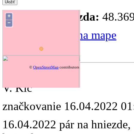
Súradnice hniezda:
48.369
+
−
Zmeniť polohu na mape
Forum
©
OpenStreetMap
contributors
autor:
V. Kĺč
značkovanie
16.04.2022 01
16.04.2022 pár na hniezde, 