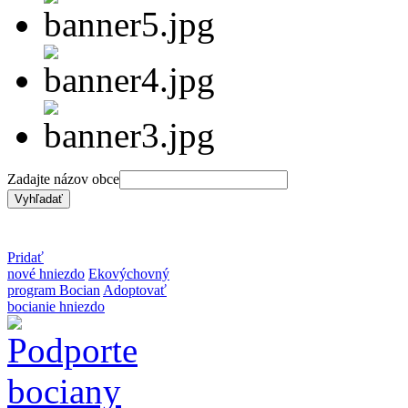
Zadajte názov obce
Pridať
nové hniezdo
Ekovýchovný
program Bocian
Adoptovať
bocianie hniezdo