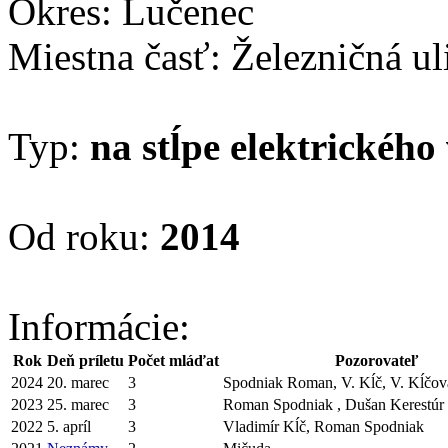
Okres: Lučenec
Miestna časť: Železničná uli
Typ:
na stĺpe elektrického
Od roku:
2014
Informácie:
Rok
Deň príletu
Počet mláďat
Pozorovateľ
2024
20. marec
3
Spodniak Roman, V. Kĺč, V. Kĺčov
2023
25. marec
3
Roman Spodniak , Dušan Kerestúr
2022
5. apríl
3
Vladimír Kĺč, Roman Spodniak