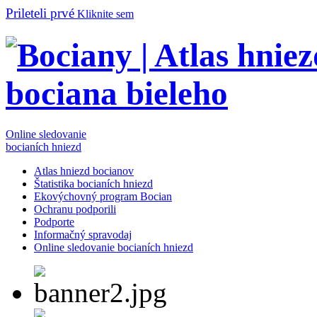
Prileteli prvé
Kliknite sem
Online sledovanie
bocianích hniezd
Atlas hniezd bocianov
Štatistika bocianích hniezd
Ekovýchovný program Bocian
Ochranu podporili
Podporte
Informačný spravodaj
Online sledovanie bocianích hniezd