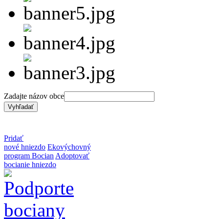
Zadajte názov obce
Pridať
nové hniezdo
Ekovýchovný
program Bocian
Adoptovať
bocianie hniezdo