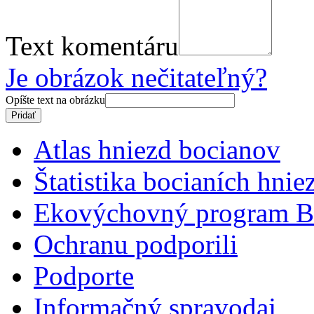
Text komentáru
Je obrázok nečitateľný?
Opíšte text na obrázku
Atlas hniezd bocianov
Štatistika bocianích hnie
Ekovýchovný program B
Ochranu podporili
Podporte
Informačný spravodaj