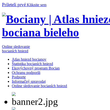
Prileteli prvé
Kliknite sem
Online sledovanie
bocianích hniezd
Atlas hniezd bocianov
Štatistika bocianích hniezd
Ekovýchovný program Bocian
Ochranu podporili
Podporte
Informačný spravodaj
Online sledovanie bocianích hniezd