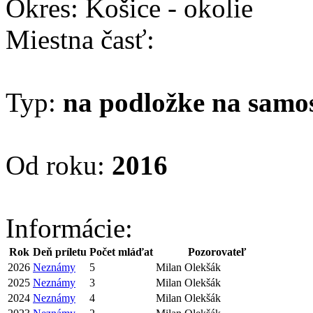
Okres: Košice - okolie
Miestna časť:
Typ:
na podložke na samo
Od roku:
2016
Informácie:
Rok
Deň príletu
Počet mláďat
Pozorovateľ
2026
Neznámy
5
Milan Olekšák
2025
Neznámy
3
Milan Olekšák
2024
Neznámy
4
Milan Olekšák