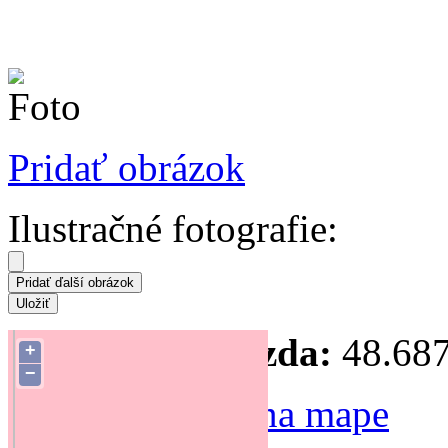
Pridať obrázok
Ilustračné fotografie:
Súradnice hniezda:
48.687
+
−
Zmeniť polohu na mape