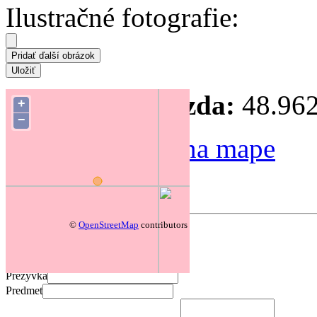
Ilustračné fotografie:
Súradnice hniezda:
48.962
+
−
Zmeniť polohu na mape
Forum
©
OpenStreetMap
contributors
Pridať komentár
Prezývka
Predmet