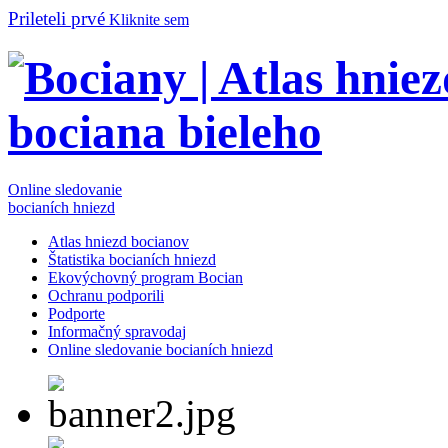
Prileteli prvé
Kliknite sem
Online sledovanie
bocianích hniezd
Atlas hniezd bocianov
Štatistika bocianích hniezd
Ekovýchovný program Bocian
Ochranu podporili
Podporte
Informačný spravodaj
Online sledovanie bocianích hniezd