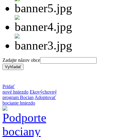
Zadajte názov obce
Pridať
nové hniezdo
Ekovýchovný
program Bocian
Adoptovať
bocianie hniezdo