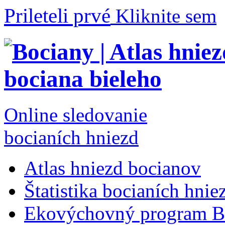
Prileteli prvé
Kliknite sem
Online sledovanie
bocianích hniezd
Atlas hniezd bocianov
Štatistika bocianích hnie
Ekovýchovný program B