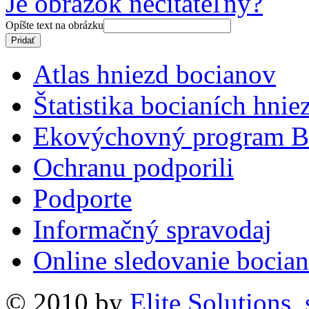
Je obrázok nečitateľný?
Opíšte text na obrázku
Atlas hniezd bocianov
Štatistika bocianích hnie
Ekovýchovný program B
Ochranu podporili
Podporte
Informačný spravodaj
Online sledovanie bocian
© 2010 by
Elite Solutions, s