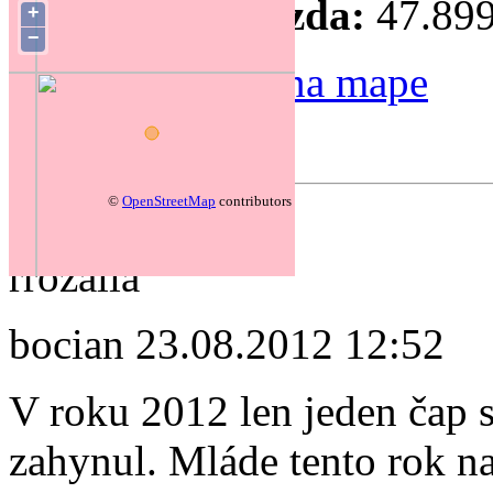
Súradnice hniezda:
47.899
+
−
Zmeniť polohu na mape
Forum
©
OpenStreetMap
contributors
autor:
rrozália
bocian
23.08.2012 12:52
V roku 2012 len jeden čap s
zahynul. Mláde tento rok n