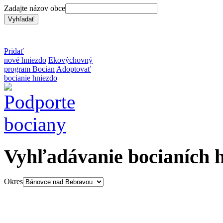
Zadajte názov obce
Pridať
nové hniezdo
Ekovýchovný
program Bocian
Adoptovať
bocianie hniezdo
Vyhľadávanie bocianích 
Okres