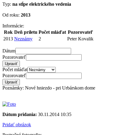
Typ:
na stĺpe elektrického vedenia
Od roku:
2013
Informácie:
Rok
Deň príletu
Počet mláďat
Pozorovateľ
2013
Neznámy
2
Peter Kovalik
Dátum
Pozorovateľ
Počet mláďat
Pozorovateľ
Poznámky: Nové hniezdo - pri Urbárskom dome
Dátum pridania:
30.11.2014 10:35
Pridať obrázok
Ilustračné fotografie: