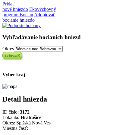
Pridať
nové hniezdo
Ekovýchovný
program Bocian
Adoptovať
bocianie hniezdo
Vyhľadávanie bocianích hniezd
Okres
Vyber kraj
Detail hniezda
ID číslo:
3172
Lokalita:
Hrabušice
Okres: Spišská Nová Ves
Miestna časť: