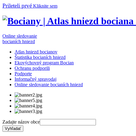
Prileteli prvé
Kliknite sem
Online sledovanie
bocianích hniezd
Atlas hniezd bocianov
Štatistika bocianích hniezd
Ekovýchovný program Bocian
Ochranu podporili
Podporte
Informačný spravodaj
Online sledovanie bocianích hniezd
Zadajte názov obce