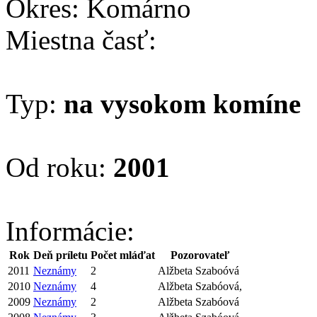
Okres: Komárno
Miestna časť:
Typ:
na vysokom komíne
Od roku:
2001
Informácie:
Rok
Deň príletu
Počet mláďat
Pozorovateľ
2011
Neznámy
2
Alžbeta Szaboóvá
2010
Neznámy
4
Alžbeta Szabóová,
2009
Neznámy
2
Alžbeta Szabóová