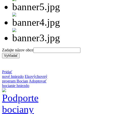
Zadajte názov obce
Pridať
nové hniezdo
Ekovýchovný
program Bocian
Adoptovať
bocianie hniezdo