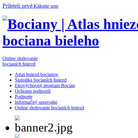
Prileteli prvé
Kliknite sem
Online sledovanie
bocianích hniezd
Atlas hniezd bocianov
Štatistika bocianích hniezd
Ekovýchovný program Bocian
Ochranu podporili
Podporte
Informačný spravodaj
Online sledovanie bocianích hniezd