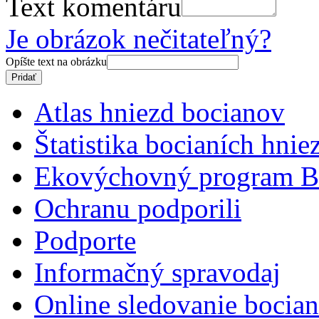
Text komentáru
Je obrázok nečitateľný?
Opíšte text na obrázku
Atlas hniezd bocianov
Štatistika bocianích hnie
Ekovýchovný program B
Ochranu podporili
Podporte
Informačný spravodaj
Online sledovanie bocian