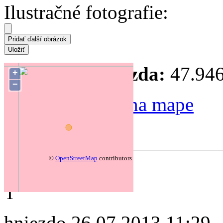
Ilustračné fotografie:
Súradnice hniezda:
47.946
+
−
Zmeniť polohu na mape
Forum
©
OpenStreetMap
contributors
autor:
T
hniezdo
26.07.2013 11:29