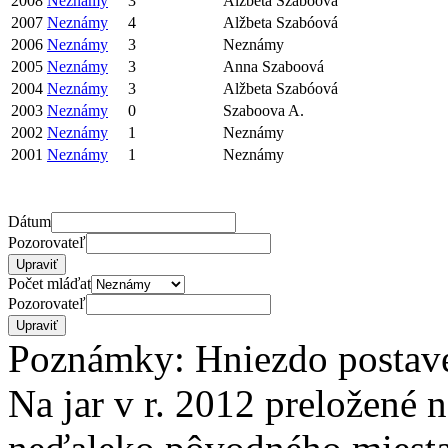
2008
Neznámy
3
Alžbeta Szabóová
2007
Neznámy
4
Alžbeta Szabóová
2006
Neznámy
3
Neznámy
2005
Neznámy
3
Anna Szaboová
2004
Neznámy
3
Alžbeta Szabóová
2003
Neznámy
0
Szaboova A.
2002
Neznámy
1
Neznámy
2001
Neznámy
1
Neznámy
Dátum
Pozorovateľ
Počet mláďat
Pozorovateľ
Poznámky: Hniezdo postave
Na jar v r. 2012 preložené 