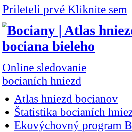
Prileteli prvé
Kliknite sem
Online sledovanie
bocianích hniezd
Atlas hniezd bocianov
Štatistika bocianích hnie
Ekovýchovný program B