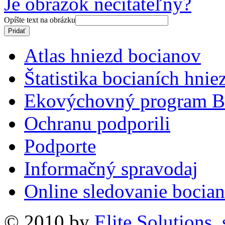
Je obrázok nečitateľný?
Opíšte text na obrázku
Atlas hniezd bocianov
Štatistika bocianích hnie
Ekovýchovný program B
Ochranu podporili
Podporte
Informačný spravodaj
Online sledovanie bocian
© 2010 by
Elite Solutions, s