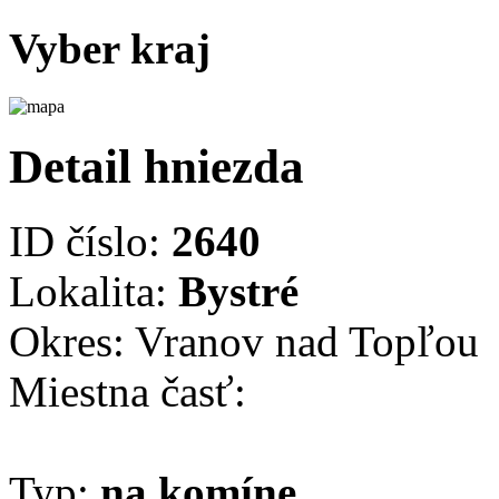
Vyber kraj
Detail hniezda
ID číslo:
2640
Lokalita:
Bystré
Okres: Vranov nad Topľou
Miestna časť:
Typ:
na komíne