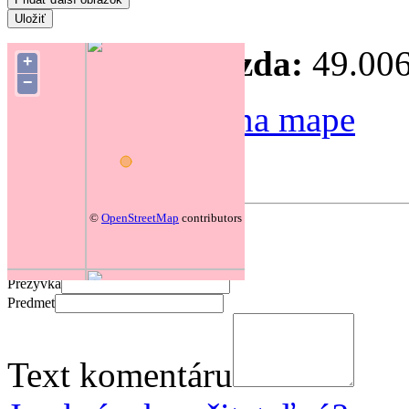
Súradnice hniezda:
49.006
+
−
Zmeniť polohu na mape
Forum
©
OpenStreetMap
contributors
Pridať komentár
Prezývka
Predmet
Text komentáru