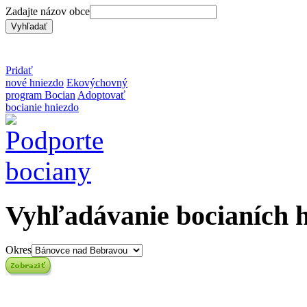
Zadajte názov obce
Pridať
nové hniezdo
Ekovýchovný
program Bocian
Adoptovať
bocianie hniezdo
Vyhľadávanie bocianích 
Okres