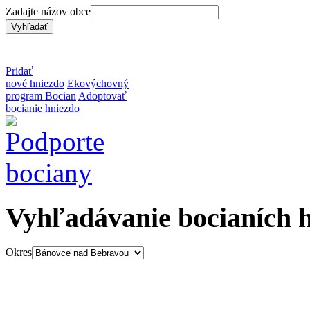
Zadajte názov obce
Pridať
nové hniezdo
Ekovýchovný
program Bocian
Adoptovať
bocianie hniezdo
Vyhľadávanie bocianích 
Okres