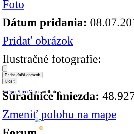
Dátum pridania:
08.07.20
Pridať obrázok
Ilustračné fotografie:
+
©
−
OpenStreetMap
contributors
Súradnice hniezda:
48.927
Zmeniť polohu na mape
Forum