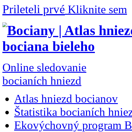
Prileteli prvé
Kliknite sem
Online sledovanie
bocianích hniezd
Atlas hniezd bocianov
Štatistika bocianích hnie
Ekovýchovný program B