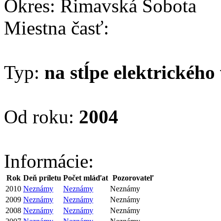
Okres: Rimavská Sobota
Miestna časť:
Typ:
na stĺpe elektrického
Od roku:
2004
Informácie:
Rok
Deň príletu
Počet mláďat
Pozorovateľ
2010
Neznámy
Neznámy
Neznámy
2009
Neznámy
Neznámy
Neznámy
2008
Neznámy
Neznámy
Neznámy