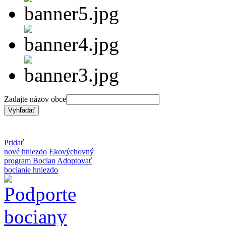
Zadajte názov obce
Pridať
nové hniezdo
Ekovýchovný
program Bocian
Adoptovať
bocianie hniezdo