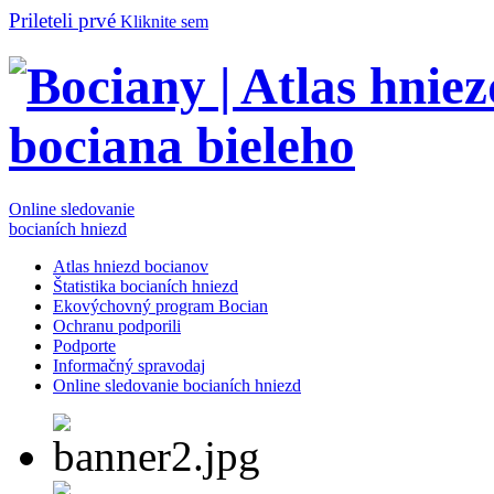
Prileteli prvé
Kliknite sem
Online sledovanie
bocianích hniezd
Atlas hniezd bocianov
Štatistika bocianích hniezd
Ekovýchovný program Bocian
Ochranu podporili
Podporte
Informačný spravodaj
Online sledovanie bocianích hniezd