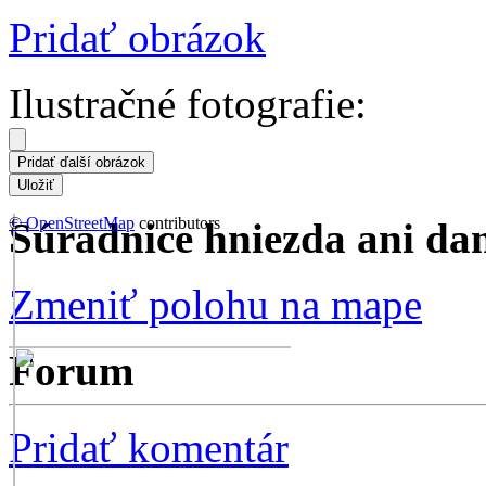
Pridať obrázok
Ilustračné fotografie:
+
©
−
OpenStreetMap
contributors
Súradnice hniezda ani dane
Zmeniť polohu na mape
Forum
Pridať komentár