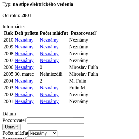
Typ:
na stĺpe elektrického vedenia
Od roku:
2001
Informácie:
Rok
Deň príletu
Počet mláďat
Pozorovateľ
2010
Neznámy
Neznámy
Neznámy
2009
Neznámy
Neznámy
Neznámy
2008
Neznámy
Neznámy
Neznámy
2007
Neznámy
Neznámy
Neznámy
2006
Neznámy
0
Miroslav Fulín
2005
30. marec
Nehniezdili
Miroslav Fulín
2004
Neznámy
2
M. Fulín
2003
Neznámy
Neznámy
Fulin M.
2002
Neznámy
Neznámy
Neznámy
2001
Neznámy
Neznámy
Neznámy
Dátum
Pozorovateľ
Počet mláďat