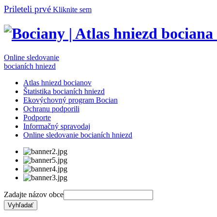
Prileteli prvé
Kliknite sem
Online sledovanie
bocianích hniezd
Atlas hniezd bocianov
Štatistika bocianích hniezd
Ekovýchovný program Bocian
Ochranu podporili
Podporte
Informačný spravodaj
Online sledovanie bocianích hniezd
Zadajte názov obce