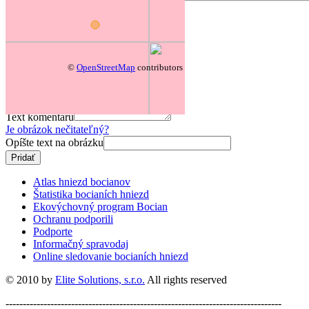
Pridať komentár
Prezývka
Predmet
©
OpenStreetMap
contributors
Text komentáru
Je obrázok nečitateľný?
Opíšte text na obrázku
Atlas hniezd bocianov
Štatistika bocianích hniezd
Ekovýchovný program Bocian
Ochranu podporili
Podporte
Informačný spravodaj
Online sledovanie bocianích hniezd
© 2010 by
Elite Solutions, s.r.o.
All rights reserved
--------------------------------------------------------------------------------