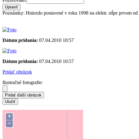
Pozorovateľ
Poznámky: Hniezdo postavené v roku 1998 na elektr. stĺpe prvom od 
Dátum pridania:
07.04.2010 10:57
Dátum pridania:
07.04.2010 10:57
Pridať obrázok
Ilustračné fotografie:
Súradnice hniezda:
48.53315 21.07643
+
−
Zmeniť polohu na mape
Forum