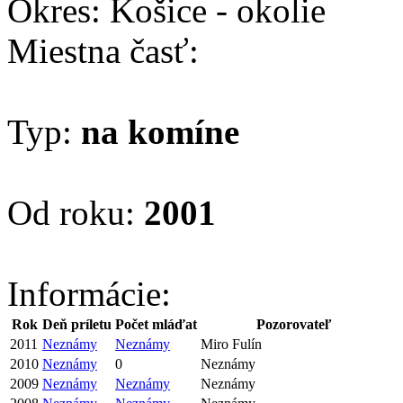
Okres: Košice - okolie
Miestna časť:
Typ:
na komíne
Od roku:
2001
Informácie:
Rok
Deň príletu
Počet mláďat
Pozorovateľ
2011
Neznámy
Neznámy
Miro Fulín
2010
Neznámy
0
Neznámy
2009
Neznámy
Neznámy
Neznámy