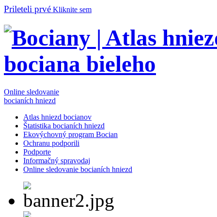
Prileteli prvé
Kliknite sem
Online sledovanie
bocianích hniezd
Atlas hniezd bocianov
Štatistika bocianích hniezd
Ekovýchovný program Bocian
Ochranu podporili
Podporte
Informačný spravodaj
Online sledovanie bocianích hniezd