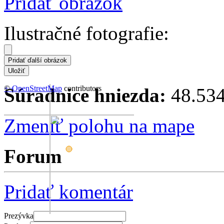
Pridať obrázok
Ilustračné fotografie:
+
©
−
OpenStreetMap
contributors
Súradnice hniezda:
48.534
Zmeniť polohu na mape
Forum
Pridať komentár
Prezývka