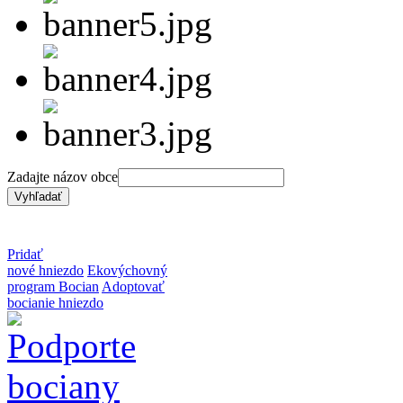
Zadajte názov obce
Pridať
nové hniezdo
Ekovýchovný
program Bocian
Adoptovať
bocianie hniezdo