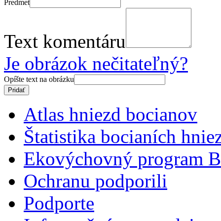
Predmet
Text komentáru
Je obrázok nečitateľný?
Opíšte text na obrázku
Atlas hniezd bocianov
Štatistika bocianích hnie
Ekovýchovný program B
Ochranu podporili
Podporte