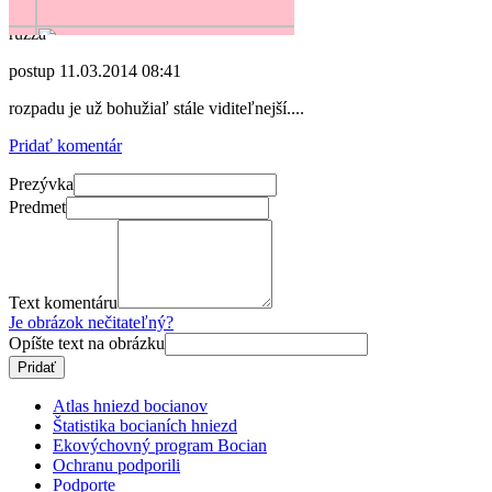
autor:
ruzza
postup
11.03.2014 08:41
rozpadu je už bohužiaľ stále viditeľnejší....
Pridať komentár
Prezývka
Predmet
Text komentáru
Je obrázok nečitateľný?
Opíšte text na obrázku
Atlas hniezd bocianov
Štatistika bocianích hniezd
Ekovýchovný program Bocian
Ochranu podporili
Podporte