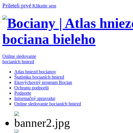
Prileteli prvé
Kliknite sem
Online sledovanie
bocianích hniezd
Atlas hniezd bocianov
Štatistika bocianích hniezd
Ekovýchovný program Bocian
Ochranu podporili
Podporte
Informačný spravodaj
Online sledovanie bocianích hniezd