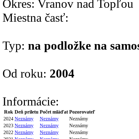
Okres: Vranov nad Topľou
Miestna časť:
Typ:
na podložke na samo
Od roku:
2004
Informácie:
Rok
Deň príletu
Počet mláďat
Pozorovateľ
2024
Neznámy
Neznámy
Neznámy
2023
Neznámy
Neznámy
Neznámy
2022
Neznámy
Neznámy
Neznámy