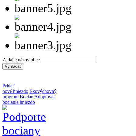
Zadajte názov obce
Pridať
nové hniezdo
Ekovýchovný
program Bocian
Adoptovať
bocianie hniezdo