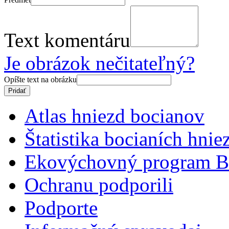
Text komentáru
Je obrázok nečitateľný?
Opíšte text na obrázku
Atlas hniezd bocianov
Štatistika bocianích hnie
Ekovýchovný program B
Ochranu podporili
Podporte