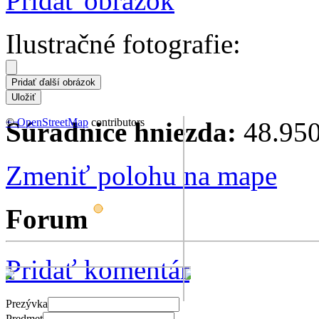
Pridať obrázok
Ilustračné fotografie:
+
©
−
OpenStreetMap
contributors
Súradnice hniezda:
48.950
Zmeniť polohu na mape
Forum
Pridať komentár
Prezývka
Predmet