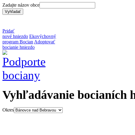
Zadajte názov obce
Pridať
nové hniezdo
Ekovýchovný
program Bocian
Adoptovať
bocianie hniezdo
Vyhľadávanie bocianích 
Okres