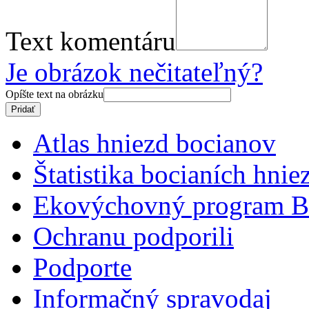
Text komentáru
Je obrázok nečitateľný?
Opíšte text na obrázku
Atlas hniezd bocianov
Štatistika bocianích hnie
Ekovýchovný program B
Ochranu podporili
Podporte
Informačný spravodaj