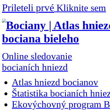
Prileteli prvé
Kliknite sem
Online sledovanie
bocianích hniezd
Atlas hniezd bocianov
Štatistika bocianích hnie
Ekovýchovný program B