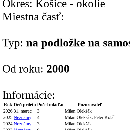
Okres: Košice - okolie
Miestna časť:
Typ:
na podložke na samo
Od roku:
2000
Informácie:
Rok
Deň príletu
Počet mláďat
Pozorovateľ
2026
31. marec
3
Milan Olekšák
2025
Neznámy
4
Milan Olekšák, Peter Kolář
2024
Neznámy
3
Milan Olekšák