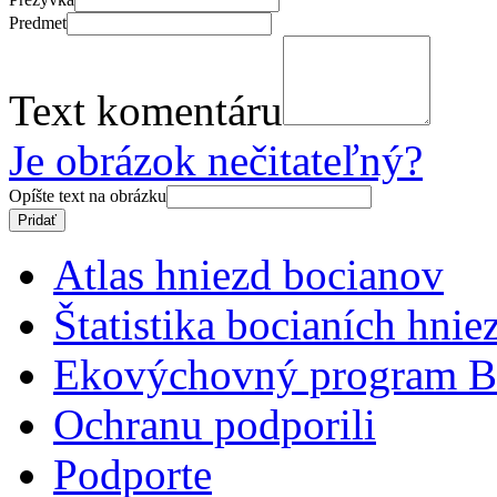
Predmet
Text komentáru
Je obrázok nečitateľný?
Opíšte text na obrázku
Atlas hniezd bocianov
Štatistika bocianích hnie
Ekovýchovný program B
Ochranu podporili
Podporte