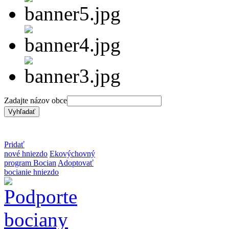
Zadajte názov obce
Pridať
nové hniezdo
Ekovýchovný
program Bocian
Adoptovať
bocianie hniezdo