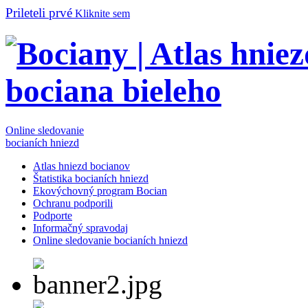
Prileteli prvé
Kliknite sem
Online sledovanie
bocianích hniezd
Atlas hniezd bocianov
Štatistika bocianích hniezd
Ekovýchovný program Bocian
Ochranu podporili
Podporte
Informačný spravodaj
Online sledovanie bocianích hniezd