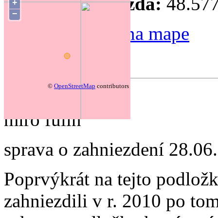
Súradnice hniezda:
48.577
+
−
Zmeniť polohu na mape
Forum
©
OpenStreetMap
contributors
autor:
miro fulin
sprava o zahniezdení
28.06
Poprvýkrát na tejto podložk
zahniezdili v r. 2010 po tom