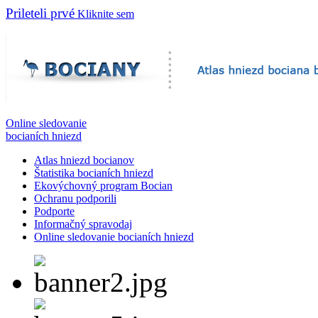
Prileteli prvé
Kliknite sem
Online sledovanie
bocianích hniezd
Atlas hniezd bocianov
Štatistika bocianích hniezd
Ekovýchovný program Bocian
Ochranu podporili
Podporte
Informačný spravodaj
Online sledovanie bocianích hniezd