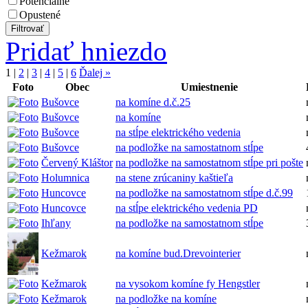
Potenciálne
Opustené
Pridať hniezdo
1
|
2
|
3
|
4
|
5
|
6
Ďalej »
Foto
Obec
Umiestnenie
Bušovce
na komíne d.č.25
Bušovce
na komíne
Bušovce
na stĺpe elektrického vedenia
Bušovce
na podložke na samostatnom stĺpe
Červený Kláštor
na podložke na samostatnom stĺpe pri pošte
Holumnica
na stene zrúcaniny kaštieľa
Huncovce
na podložke na samostatnom stĺpe d.č.99
Huncovce
na stĺpe elektrického vedenia PD
Ihľany
na podložke na samostatnom stĺpe
Kežmarok
na komíne bud.Drevointerier
Kežmarok
na vysokom komíne fy Hengstler
Kežmarok
na podložke na komíne