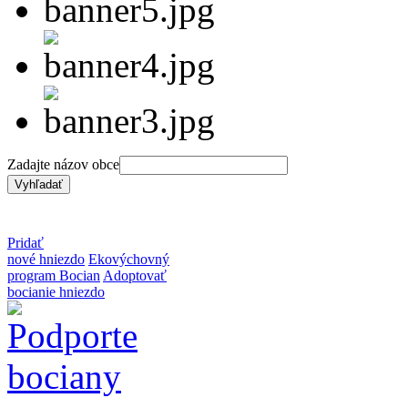
Zadajte názov obce
Pridať
nové hniezdo
Ekovýchovný
program Bocian
Adoptovať
bocianie hniezdo