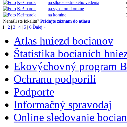
Kežmarok
na stĺpe elektrického vedenia
Kežmarok
na vysokom komíne
Kežmarok
na komíne
Nenašli ste lokalitu?
Pridajte záznam do atlasu
1
|
2
|
3
|
4
|
5
|
6
Ďalej »
Atlas hniezd bocianov
Štatistika bocianích hnie
Ekovýchovný program B
Ochranu podporili
Podporte
Informačný spravodaj
Online sledovanie bocian