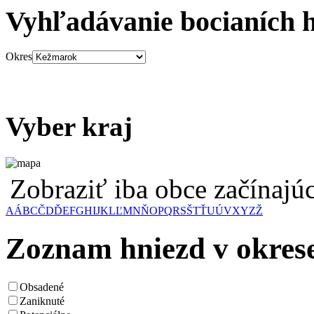
Vyhľadávanie bocianích 
Okres
Vyber kraj
Zobraziť iba obce začínaj
A
Á
B
C
Č
D
Ď
E
F
G
H
I
J
K
L
Ľ
M
N
Ň
O
P
Q
R
S
Š
T
Ť
U
Ú
V
X
Y
Z
Ž
Zoznam hniezd v okre
Obsadené
Zaniknuté