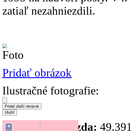
zatiaľ nezahniezdili.
Pridať obrázok
Ilustračné fotografie:
Súradnice hniezda:
49.391
+