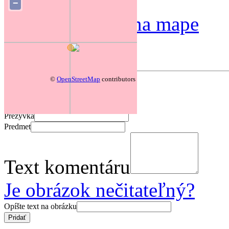
−
Zmeniť polohu na mape
Forum
©
OpenStreetMap
contributors
Pridať komentár
Prezývka
Predmet
Text komentáru
Je obrázok nečitateľný?
Opíšte text na obrázku