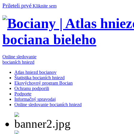
Prileteli prvé
Kliknite sem
Online sledovanie
bocianích hniezd
Atlas hniezd bocianov
Štatistika bocianích hniezd
Ekovýchovný program Bocian
Ochranu podporili
Podporte
Informačný spravodaj
Online sledovanie bocianích hniezd