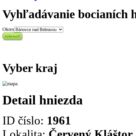
Vyhľadávanie bocianích 
Okres
Vyber kraj
Detail hniezda
ID číslo:
1961
Lokalita:
Červený Kláštor