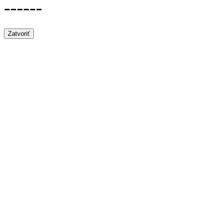
------