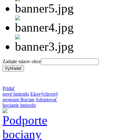
Zadajte názov obce
Pridať
nové hniezdo
Ekovýchovný
program Bocian
Adoptovať
bocianie hniezdo