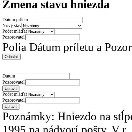
Zmena stavu hniezda
Dátum príletu
Nový stav
Počet mláďat
Pozorovateľ
Polia Dátum príletu a Pozo
Dátum
Pozorovateľ
Počet mláďat
Pozorovateľ
Poznámky: Hniezdo na stĺp
1995 na nádvorí pošty. V r.