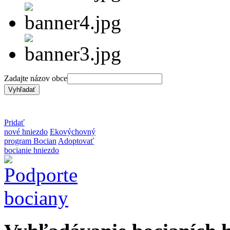
Zadajte názov obce
Pridať
nové hniezdo
Ekovýchovný
program Bocian
Adoptovať
bocianie hniezdo