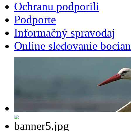
Ochranu podporili
Podporte
Informačný spravodaj
Online sledovanie bocian