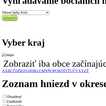
Vyhľadávanie bocianích 
Okres
Vyber kraj
Zobraziť iba obce začínaj
A
Á
B
C
Č
D
Ď
E
F
G
H
I
J
K
L
Ľ
M
N
Ň
O
P
Q
R
S
Š
T
Ť
U
Ú
V
X
Y
Z
Ž
Zoznam hniezd v okrese
Obsadené
Zaniknuté