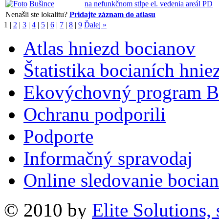
Bušince
na nefunkčnom stĺpe el. vedenia areál PD
Nenašli ste lokalitu?
Pridajte záznam do atlasu
1
|
2
|
3
|
4
|
5
|
6
|
7
|
8
|
9
Ďalej »
Atlas hniezd bocianov
Štatistika bocianích hnie
Ekovýchovný program B
Ochranu podporili
Podporte
Informačný spravodaj
Online sledovanie bocian
© 2010 by
Elite Solutions, s