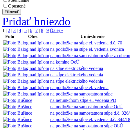
Potenciálne
Opustené
Pridať hniezdo
1
|
2
|
3
|
4
|
5
|
6
|
7
|
8
|
9
Ďalej »
Foto
Obec
Umiestnenie
Balog nad Ipľom
na podložke na stĺpe el. vedenia d.č. 70
Balog nad Ipľom
na podložke na stĺpe el. vedenia zvonica
Balog nad Ipľom
na podložke na samostatnom stĺpe za obco
Balog nad Ipľom
na komíne OcÚ
Balog nad Ipľom
na stĺpe elektrického vedenia
Balog nad Ipľom
na stĺpe elektrického vedenia
Balog nad Ipľom
na stĺpe elektrického vedenia
Balog nad Ipľom
na podložke na stĺpe el. vedenia
Balog nad Ipľom
na podložke na samostatnom stĺpe
Bušince
na nefunkčnom stĺpe el. vedenia PD
Bušince
na podložke na samostatnom stĺpe OcÚ
Bušince
na podložke na samostatnom stĺpe d.č. 326
Bušince
na podložke na stĺpe el. vedenia d.č. 344/1
Bušince
na podložke na samostatnom stĺpe ObÚ