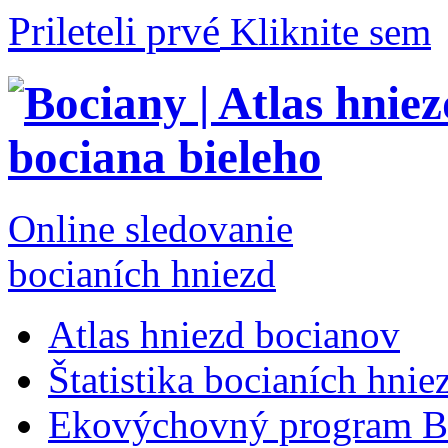
Prileteli prvé
Kliknite sem
Online sledovanie
bocianích hniezd
Atlas hniezd bocianov
Štatistika bocianích hnie
Ekovýchovný program B