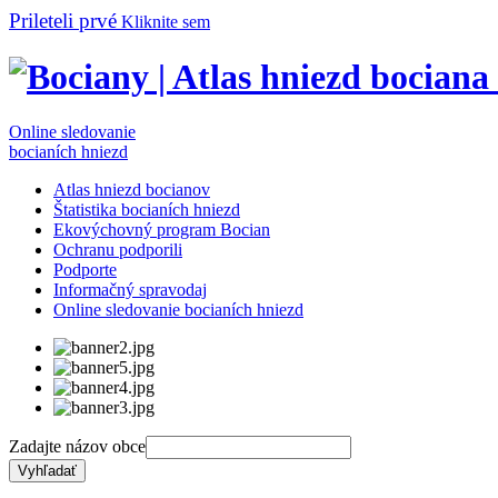
Prileteli prvé
Kliknite sem
Online sledovanie
bocianích hniezd
Atlas hniezd bocianov
Štatistika bocianích hniezd
Ekovýchovný program Bocian
Ochranu podporili
Podporte
Informačný spravodaj
Online sledovanie bocianích hniezd
Zadajte názov obce