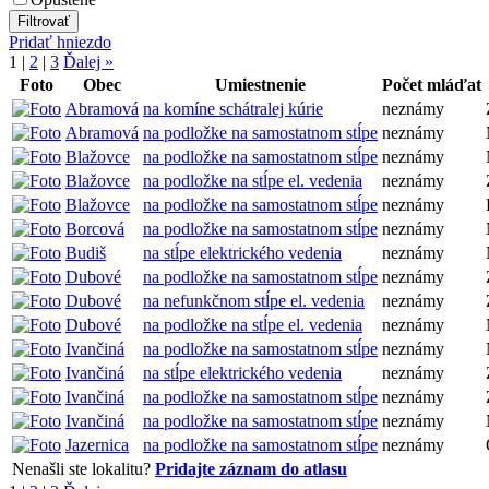
Pridať hniezdo
1
|
2
|
3
Ďalej »
Foto
Obec
Umiestnenie
Počet mláďat
Abramová
na komíne schátralej kúrie
neznámy
Abramová
na podložke na samostatnom stĺpe
neznámy
Blažovce
na podložke na samostatnom stĺpe
neznámy
Blažovce
na podložke na stĺpe el. vedenia
neznámy
Blažovce
na podložke na samostatnom stĺpe
neznámy
Borcová
na podložke na samostatnom stĺpe
neznámy
Budiš
na stĺpe elektrického vedenia
neznámy
Dubové
na podložke na samostatnom stĺpe
neznámy
Dubové
na nefunkčnom stĺpe el. vedenia
neznámy
Dubové
na podložke na stĺpe el. vedenia
neznámy
Ivančiná
na podložke na samostatnom stĺpe
neznámy
Ivančiná
na stĺpe elektrického vedenia
neznámy
Ivančiná
na podložke na samostatnom stĺpe
neznámy
Ivančiná
na podložke na samostatnom stĺpe
neznámy
Jazernica
na podložke na samostatnom stĺpe
neznámy
Nenašli ste lokalitu?
Pridajte záznam do atlasu