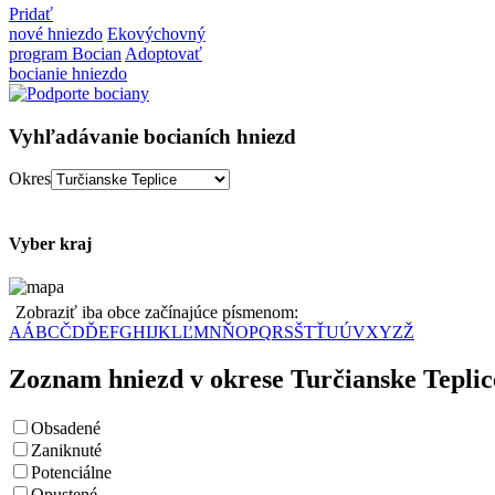
Pridať
nové hniezdo
Ekovýchovný
program Bocian
Adoptovať
bocianie hniezdo
Vyhľadávanie bocianích hniezd
Okres
Vyber kraj
Zobraziť iba obce začínajúce písmenom:
A
Á
B
C
Č
D
Ď
E
F
G
H
I
J
K
L
Ľ
M
N
Ň
O
P
Q
R
S
Š
T
Ť
U
Ú
V
X
Y
Z
Ž
Zoznam hniezd v okrese Turčianske Teplic
Obsadené
Zaniknuté
Potenciálne
Opustené