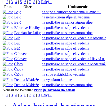
1
|
2
|
3
|
4
|
5
|
6
|
7
|
8
|
9
Ďalej »
Foto
Obec
Umiestnenie
Bajč
na stĺpe elektrického vedenia Hlavná ul.
Bajč
na nefunkčnom stĺpe el. vedenia
Bajč
na podložke na samostatnom stĺpe
Bátorove Kosihy
na podložke na stĺpe el. vedenia
Bodzianske Lúky
na podložke na samostatnom stĺpe
Búč
na podložke na stĺpe el. vedenia Kostolná 
Búč
na podložke na stĺpe el. vedenia
Búč
na podložke na stĺpe el. vedenia
Čalovec
na podložke na stĺpe el. vedenia
Čalovec
na podložke na stĺpe el. vedenia Hlavná u.
Číčov
na podložke na stĺpe el. vedenia Mederská 
Číčov
na podložke na stĺpe el. vedenia
Číčov
na stĺpe elektrického vedenia
Dedina Mládeže
na vysokom komíne
Dedina Mládeže
na podložke na samostatnom stĺpe
Nenašli ste lokalitu?
Pridajte záznam do atlasu
1
|
2
|
3
|
4
|
5
|
6
|
7
|
8
|
9
Ďalej »