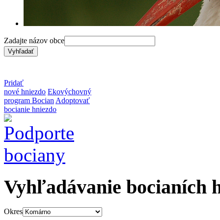
Zadajte názov obce
Pridať
nové hniezdo
Ekovýchovný
program Bocian
Adoptovať
bocianie hniezdo
Vyhľadávanie bocianích 
Okres