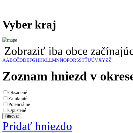
Vyber kraj
Zobraziť iba obce začínaj
A
Á
B
C
Č
D
Ď
E
F
G
H
I
J
K
L
Ľ
M
N
Ň
O
P
Q
R
S
Š
T
Ť
U
Ú
V
X
Y
Z
Ž
Zoznam hniezd v okre
Obsadené
Zaniknuté
Potenciálne
Opustené
Pridať hniezdo