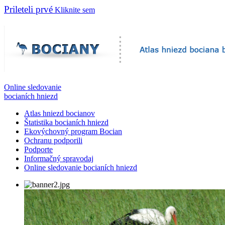
Prileteli prvé
Kliknite sem
Online sledovanie
bocianích hniezd
Atlas hniezd bocianov
Štatistika bocianích hniezd
Ekovýchovný program Bocian
Ochranu podporili
Podporte
Informačný spravodaj
Online sledovanie bocianích hniezd