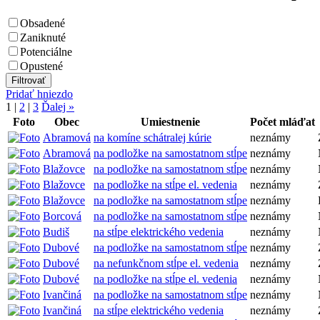
Obsadené
Zaniknuté
Potenciálne
Opustené
Pridať hniezdo
1
|
2
|
3
Ďalej »
Foto
Obec
Umiestnenie
Počet mláďat
Abramová
na komíne schátralej kúrie
neznámy
Abramová
na podložke na samostatnom stĺpe
neznámy
Blažovce
na podložke na samostatnom stĺpe
neznámy
Blažovce
na podložke na stĺpe el. vedenia
neznámy
Blažovce
na podložke na samostatnom stĺpe
neznámy
Borcová
na podložke na samostatnom stĺpe
neznámy
Budiš
na stĺpe elektrického vedenia
neznámy
Dubové
na podložke na samostatnom stĺpe
neznámy
Dubové
na nefunkčnom stĺpe el. vedenia
neznámy
Dubové
na podložke na stĺpe el. vedenia
neznámy
Ivančiná
na podložke na samostatnom stĺpe
neznámy
Ivančiná
na stĺpe elektrického vedenia
neznámy