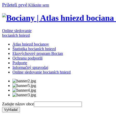
Prileteli prvé
Kliknite sem
Online sledovanie
bocianích hniezd
Atlas hniezd bocianov
Štatistika bocianích hniezd
Ekovýchovný program Bocian
Ochranu podporili
Podporte
Informačný spravodaj
Online sledovanie bocianích hniezd
Zadajte názov obce