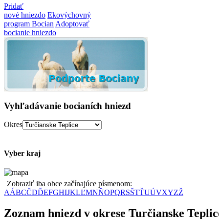
Pridať
nové hniezdo
Ekovýchovný
program Bocian
Adoptovať
bocianie hniezdo
Vyhľadávanie bocianích hniezd
Okres
Vyber kraj
Zobraziť iba obce začínajúce písmenom:
A
Á
B
C
Č
D
Ď
E
F
G
H
I
J
K
L
Ľ
M
N
Ň
O
P
Q
R
S
Š
T
Ť
U
Ú
V
X
Y
Z
Ž
Zoznam hniezd v okrese Turčianske Teplic