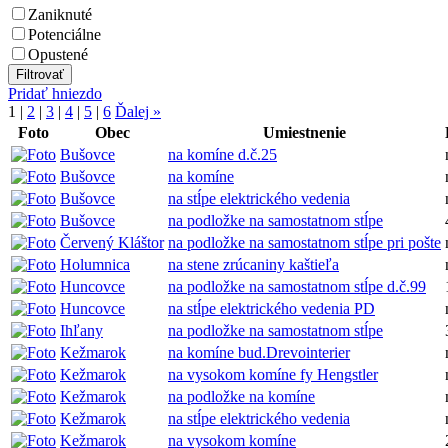
Zaniknuté
Potenciálne
Opustené
Pridať hniezdo
1
|
2
|
3
|
4
|
5
|
6
Ďalej »
Foto
Obec
Umiestnenie
Bušovce
na komíne d.č.25
Bušovce
na komíne
Bušovce
na stĺpe elektrického vedenia
Bušovce
na podložke na samostatnom stĺpe
Červený Kláštor
na podložke na samostatnom stĺpe pri pošte
Holumnica
na stene zrúcaniny kaštieľa
Huncovce
na podložke na samostatnom stĺpe d.č.99
Huncovce
na stĺpe elektrického vedenia PD
Ihľany
na podložke na samostatnom stĺpe
Kežmarok
na komíne bud.Drevointerier
Kežmarok
na vysokom komíne fy Hengstler
Kežmarok
na podložke na komíne
Kežmarok
na stĺpe elektrického vedenia
Kežmarok
na vysokom komíne