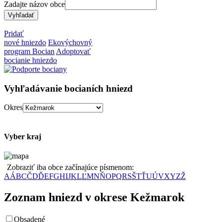
Zadajte názov obce
Pridať
nové hniezdo
Ekovýchovný
program Bocian
Adoptovať
bocianie hniezdo
Vyhľadávanie bocianích hniezd
Okres
Vyber kraj
Zobraziť iba obce začínajúce písmenom:
A
Á
B
C
Č
D
Ď
E
F
G
H
I
J
K
L
Ľ
M
N
Ň
O
P
Q
R
S
Š
T
Ť
U
Ú
V
X
Y
Z
Ž
Zoznam hniezd v okrese Kežmarok
Obsadené