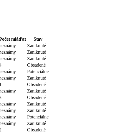
Počet mláďat
Stav
neznámy
Zaniknuté
neznámy
Zaniknuté
neznámy
Zaniknuté
4
Obsadené
neznámy
Potenciálne
neznámy
Zaniknuté
1
Obsadené
neznámy
Zaniknuté
3
Obsadené
neznámy
Zaniknuté
neznámy
Zaniknuté
neznámy
Potenciálne
neznámy
Zaniknuté
2
Obsadené