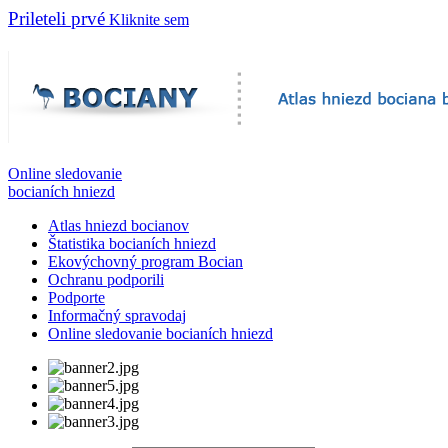
Prileteli prvé
Kliknite sem
Online sledovanie
bocianích hniezd
Atlas hniezd bocianov
Štatistika bocianích hniezd
Ekovýchovný program Bocian
Ochranu podporili
Podporte
Informačný spravodaj
Online sledovanie bocianích hniezd