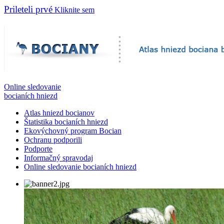
Prileteli prvé
Kliknite sem
Online sledovanie
bocianích hniezd
Atlas hniezd bocianov
Štatistika bocianích hniezd
Ekovýchovný program Bocian
Ochranu podporili
Podporte
Informačný spravodaj
Online sledovanie bocianích hniezd