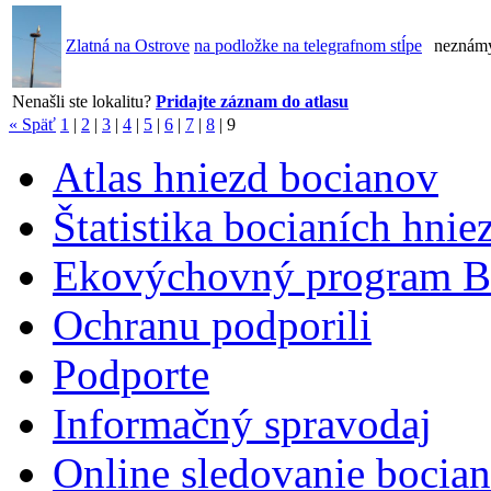
Zlatná na Ostrove
na podložke na telegrafnom stĺpe
neznám
Nenašli ste lokalitu?
Pridajte záznam do atlasu
« Späť
1
|
2
|
3
|
4
|
5
|
6
|
7
|
8
|
9
Atlas hniezd bocianov
Štatistika bocianích hnie
Ekovýchovný program B
Ochranu podporili
Podporte
Informačný spravodaj
Online sledovanie bocian