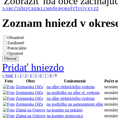
Zobraziť iba obce začínaj
A
Á
B
C
Č
D
Ď
E
F
G
H
I
J
K
L
Ľ
M
N
Ň
O
P
Q
R
S
Š
T
Ť
U
Ú
V
X
Y
Z
Ž
Zoznam hniezd v okre
Obsadené
Zaniknuté
Potenciálne
Opustené
Pridať hniezdo
« Späť
1
|
2
|
3
|
4
|
5
|
6
|
7
|
8
|
9
Foto
Obec
Umiestnenie
Počet 
Zemianska Olča
na stĺpe elektrického vedenia
neznám
Zemianska Olča
na podložke na stĺpe el. vedenia
neznám
Zemianska Olča
na stĺpe elektrického vedenia
neznám
Zemianska Olča
na podložke na samostatnom stĺpe
neznám
Zlatná na Ostrove
na komíne na pekárni
neznám
Zlatná na Ostrove
na komíne nemocnica
neznám