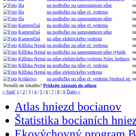
Iža
na podložke na samostatnom stĺpe
n
Iža
na podložke na stĺpe el. vedenia
n
Iža
na podložke na samostatnom stĺpe
n
Kameničná
na podložke na stĺpe el. vedenia
n
Kameničná
na podložke na samostatnom stĺpe
n
Kameničná
na stĺpe elektrického vedenia
n
Klížska Nemá
na podložke na stĺpe el. vedenia
n
Klížska Nemá
na podložke na samostatnom stĺpe rybník
n
Klížska Nemá
na stĺpe elektrického vedenia Nám. hrdinov
n
Klížska Nemá
na podložke na stĺpe el. vedenia
n
Klížska Nemá
na stĺpe elektrického vedenia
n
Kolárovo
na podložke na stĺpe el. vedenia Studená str.
n
Nenašli ste lokalitu?
Pridajte záznam do atlasu
« Späť
1
|
2
|
3
|
4
|
5
|
6
|
7
|
8
|
9
Ďalej »
Atlas hniezd bocianov
Štatistika bocianích hnie
Ekovýchovný program B