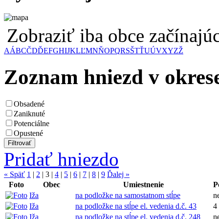
Zobraziť iba obce začínaj
A
Á
B
C
Č
D
Ď
E
F
G
H
I
J
K
L
Ľ
M
N
Ň
O
P
Q
R
S
Š
T
Ť
U
Ú
V
X
Y
Z
Ž
Zoznam hniezd v okre
Obsadené
Zaniknuté
Potenciálne
Opustené
Pridať hniezdo
« Späť
1
|
2
|
3
|
4
|
5
|
6
|
7
|
8
|
9
Ďalej »
Foto
Obec
Umiestnenie
P
Iža
na podložke na samostatnom stĺpe
n
Iža
na podložke na stĺpe el. vedenia d.č. 43
4
Iža
na podložke na stĺpe el. vedenia d.č. 248
n