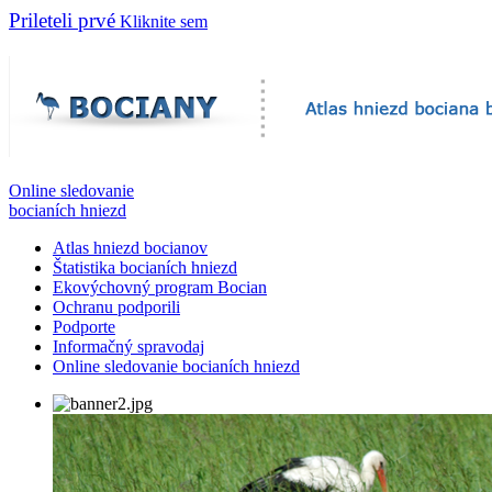
Prileteli prvé
Kliknite sem
Online sledovanie
bocianích hniezd
Atlas hniezd bocianov
Štatistika bocianích hniezd
Ekovýchovný program Bocian
Ochranu podporili
Podporte
Informačný spravodaj
Online sledovanie bocianích hniezd