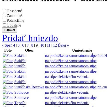
Obsadené
Zaniknuté
Potenciálne
Opustené
Pridať hniezdo
« Späť
4
|
5
|
6
|
7
|
8
|
9
|
10
|
11
|
12
Ďalej »
Foto
Obec
Umiestnenie
Stakčín
na podložke na samostatnom stĺpe Pod
Stakčín
na podložke na samostatnom stĺpe
Stakčín
na podložke na samostatnom stĺpe
Stakčín
na podložke na samostatnom stĺpe
Stakčín
na stĺpe elektrického vedenia
Stakčín
na podložke na samostatnom stĺpe
Stakčínska Roztoka
na podložke na samostatnom stĺpe pri cin
Strihovce
na stĺpe elektrického vedenia
Strihovce
na podložke na samostatnom stĺpe
Topoľa
na stĺpe elektrického vedenia