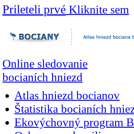
Prileteli prvé
Kliknite sem
Online sledovanie
bocianích hniezd
Atlas hniezd bocianov
Štatistika bocianích hnie
Ekovýchovný program B