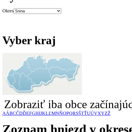
Okres
Vyber kraj
Zobraziť iba obce začínaj
A
Á
B
C
Č
D
Ď
E
F
G
H
I
J
K
L
Ľ
M
N
Ň
O
P
Q
R
S
Š
T
Ť
U
Ú
V
X
Y
Z
Ž
Zoznam hniezd v okres