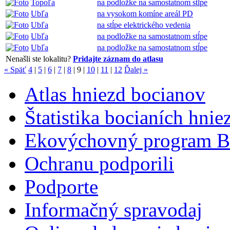
Topoľa
na podložke na samostatnom stĺpe
Ubľa
na vysokom komíne areál PD
Ubľa
na stĺpe elektrického vedenia
Ubľa
na podložke na samostatnom stĺpe
Ubľa
na podložke na samostatnom stĺpe
Nenašli ste lokalitu?
Pridajte záznam do atlasu
« Späť
4
|
5
|
6
|
7
|
8
|
9
|
10
|
11
|
12
Ďalej »
Atlas hniezd bocianov
Štatistika bocianích hnie
Ekovýchovný program B
Ochranu podporili
Podporte
Informačný spravodaj