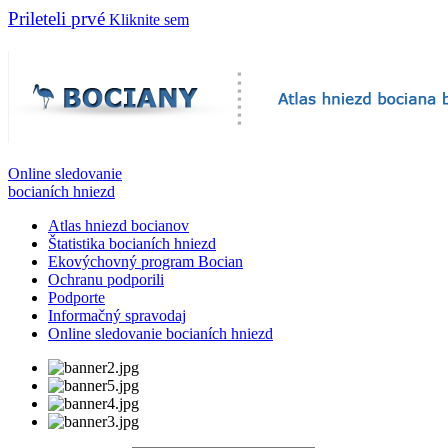
Prileteli prvé
Kliknite sem
Online sledovanie
bocianích hniezd
Atlas hniezd bocianov
Štatistika bocianích hniezd
Ekovýchovný program Bocian
Ochranu podporili
Podporte
Informačný spravodaj
Online sledovanie bocianích hniezd