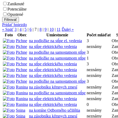
Zaniknuté
Potenciálne
Opustené
Pridať hniezdo
« Späť
3
|
4
|
5
|
6
|
7
|
8
|
9
|
10
|
11
Ďalej »
Foto
Obec
Umiestnenie
Počet mláďat
Pichne
na podložke na stĺpe el. vedenia
3
Obs
Pichne
na stĺpe elektrického vedenia
neznámy
Zan
Pichne
na podložke na samostatnom stĺpe
3
Obs
Pichne
na podložke na samostatnom stĺpe
1
Obs
Pichne
na stĺpe elektrického vedenia
3
Obs
Pichne
na stĺpe elektrického vedenia
neznámy
Zan
Pichne
na stĺpe elektrického vedenia
neznámy
Zan
Pichne
na podložke na samostatnom stĺpe
3
Obs
Runina
na zásobníku kŕmnych zmesí
neznámy
Zan
Runina
na podložke na samostatnom stĺpe
neznámy
Zan
Runina
na stĺpe elektrického vedenia
neznámy
Zan
Runina
na stĺpe elektrického vedenia
0
Obs
Snina
na komíne Odborného učilištia
neznámy
Zan
Snina
na zásobníku kŕmnych zmesí
neznámy
Zan