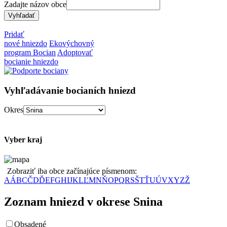
Zadajte názov obce
Pridať
nové hniezdo
Ekovýchovný
program Bocian
Adoptovať
bocianie hniezdo
Vyhľadávanie bocianích hniezd
Okres
Vyber kraj
Zobraziť iba obce začínajúce písmenom:
A
Á
B
C
Č
D
Ď
E
F
G
H
I
J
K
L
Ľ
M
N
Ň
O
P
Q
R
S
Š
T
Ť
U
Ú
V
X
Y
Z
Ž
Zoznam hniezd v okrese Snina
Obsadené