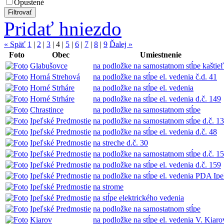
Opustené
Pridať hniezdo
« Späť
1
|
2
|
3
|
4
|
5
|
6
|
7
|
8
|
9
Ďalej »
Foto
Obec
Umiestnenie
Glabušovce
na podložke na samostatnom stĺpe kaštieľ
Horná Strehová
na podložke na stĺpe el. vedenia č.d. 41
Horné Strháre
na podložke na stĺpe el. vedenia
Horné Strháre
na podložke na stĺpe el. vedenia d.č. 149
Chrastince
na podložke na samostatnom stĺpe
Ipeľské Predmostie
na podložke na samostatnom stĺpe d.č. 1
Ipeľské Predmostie
na podložke na stĺpe el. vedenia d.č. 48
Ipeľské Predmostie
na streche d.č. 30
Ipeľské Predmostie
na podložke na samostatnom stĺpe d.č. 1
Ipeľské Predmostie
na podložke na stĺpe el. vedenia d.č. 159
Ipeľské Predmostie
na podložke na stĺpe el. vedenia PDA Ipe
Ipeľské Predmostie
na strome
Ipeľské Predmostie
na stĺpe elektrického vedenia
Ipeľské Predmostie
na podložke na samostatnom stĺpe
Kiarov
na podložke na stĺpe el. vedenia V. Kiaro