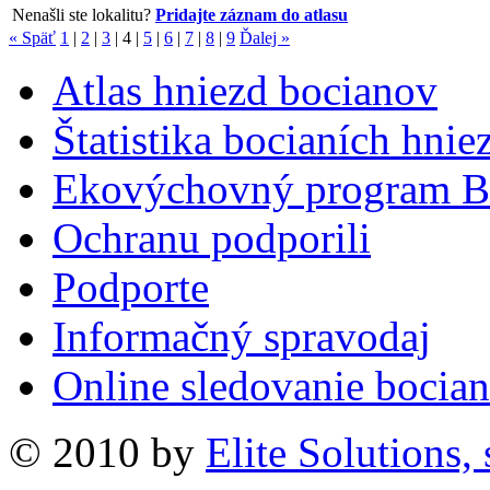
Nenašli ste lokalitu?
Pridajte záznam do atlasu
« Späť
1
|
2
|
3
|
4
|
5
|
6
|
7
|
8
|
9
Ďalej »
Atlas hniezd bocianov
Štatistika bocianích hnie
Ekovýchovný program B
Ochranu podporili
Podporte
Informačný spravodaj
Online sledovanie bocian
© 2010 by
Elite Solutions, s