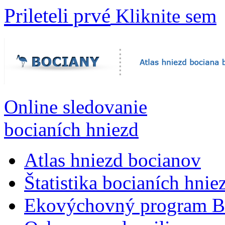
Prileteli prvé
Kliknite sem
Online sledovanie
bocianích hniezd
Atlas hniezd bocianov
Štatistika bocianích hnie
Ekovýchovný program B