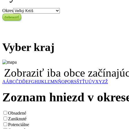
Okres
Vyber kraj
Zobraziť iba obce začínaj
A
Á
B
C
Č
D
Ď
E
F
G
H
I
J
K
L
Ľ
M
N
Ň
O
P
Q
R
S
Š
T
Ť
U
Ú
V
X
Y
Z
Ž
Zoznam hniezd v okrese
Obsadené
Zaniknuté
Potenciálne