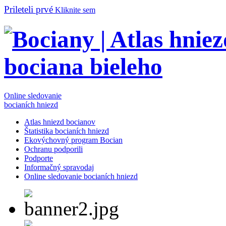
Prileteli prvé
Kliknite sem
Online sledovanie
bocianích hniezd
Atlas hniezd bocianov
Štatistika bocianích hniezd
Ekovýchovný program Bocian
Ochranu podporili
Podporte
Informačný spravodaj
Online sledovanie bocianích hniezd