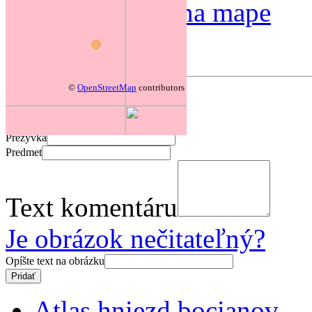
Zmeniť polohu na mape
Forum
©
OpenStreetMap
contributors
Pridať komentár
Prezývka
Predmet
Text komentáru
Je obrázok nečitateľný?
Opíšte text na obrázku
Atlas hniezd bocianov