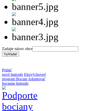
Zadajte názov obce
Pridať
nové hniezdo
Ekovýchovný
program Bocian
Adoptovať
bocianie hniezdo