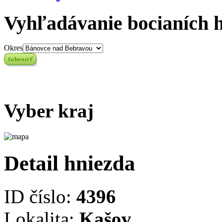
Vyhľadávanie bocianích 
Okres
Vyber kraj
Detail hniezda
ID číslo:
4396
Lokalita:
Kašov