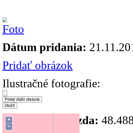
Dátum pridania:
21.11.20
Pridať obrázok
Ilustračné fotografie:
Súradnice hniezda:
48.488
+
−