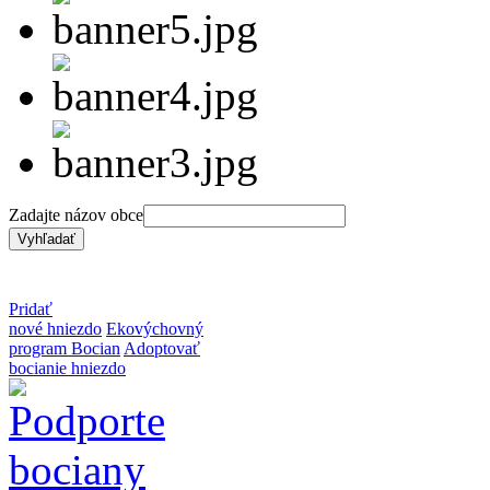
Zadajte názov obce
Pridať
nové hniezdo
Ekovýchovný
program Bocian
Adoptovať
bocianie hniezdo