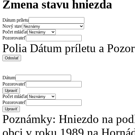
Zmena stavu hniezda
Dátum príletu
Nový stav
Počet mláďat
Pozorovateľ
Polia Dátum príletu a Pozo
Dátum
Pozorovateľ
Počet mláďat
Pozorovateľ
Poznámky: Hniezdo na podl
obci v roku 1989 na Hornáds