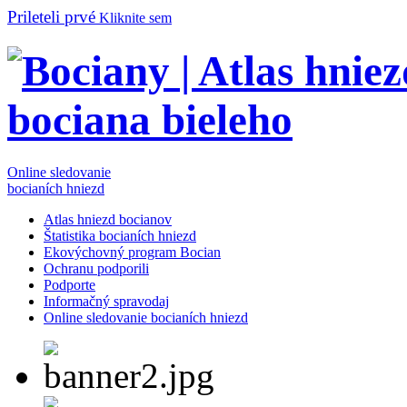
Prileteli prvé
Kliknite sem
Online sledovanie
bocianích hniezd
Atlas hniezd bocianov
Štatistika bocianích hniezd
Ekovýchovný program Bocian
Ochranu podporili
Podporte
Informačný spravodaj
Online sledovanie bocianích hniezd