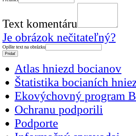
Text komentáru
Je obrázok nečitateľný?
Opíšte text na obrázku
Atlas hniezd bocianov
Štatistika bocianích hnie
Ekovýchovný program B
Ochranu podporili
Podporte