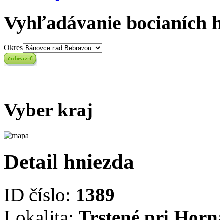
Vyhľadávanie bocianích 
Okres
Vyber kraj
Detail hniezda
ID číslo:
1389
Lokalita:
Trstené pri Horn