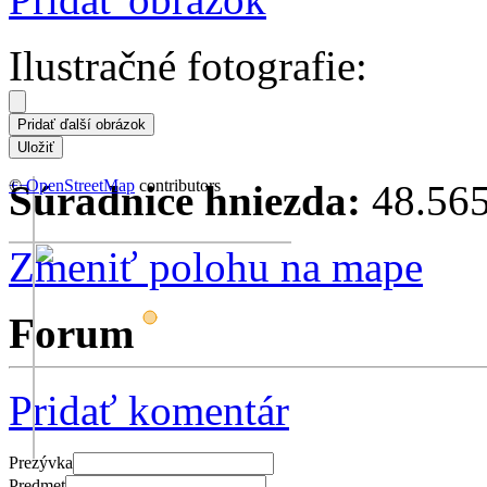
Ilustračné fotografie:
+
©
−
OpenStreetMap
contributors
Súradnice hniezda:
48.565
Zmeniť polohu na mape
Forum
Pridať komentár
Prezývka
Predmet