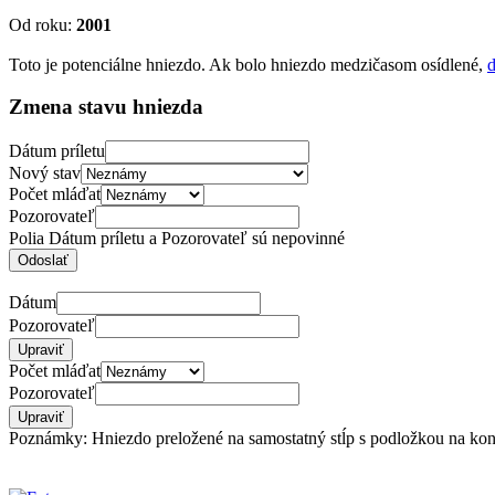
Od roku:
2001
Toto je potenciálne hniezdo. Ak bolo hniezdo medzičasom osídlené,
d
Zmena stavu hniezda
Dátum príletu
Nový stav
Počet mláďat
Pozorovateľ
Polia Dátum príletu a Pozorovateľ sú nepovinné
Dátum
Pozorovateľ
Počet mláďat
Pozorovateľ
Poznámky: Hniezdo preložené na samostatný stĺp s podložkou na koni