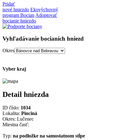
Pridať
nové hniezdo
Ekovýchovný
program Bocian
Adoptovať
bocianie hniezdo
Vyhľadávanie bocianích hniezd
Okres
Vyber kraj
Detail hniezda
ID číslo:
1034
Lokalita:
Pinciná
Okres: Lučenec
Miestna časť:
Typ:
na podložke na samostatnom stĺpe