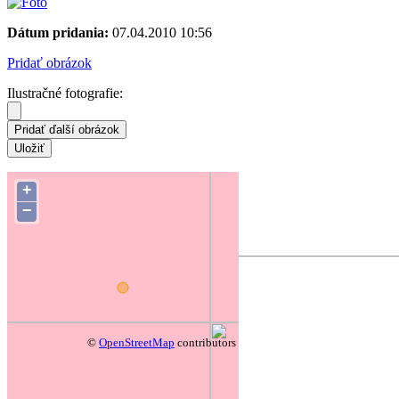
Dátum pridania:
07.04.2010 10:56
Pridať obrázok
Ilustračné fotografie:
Súradnice hniezda:
48.35835 19.76335
+
−
Zmeniť polohu na mape
Forum
Pridať komentár
Prezývka
Predmet
©
OpenStreetMap
contributors