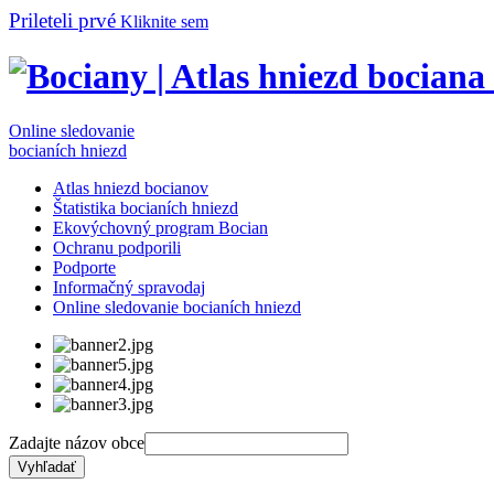
Prileteli prvé
Kliknite sem
Online sledovanie
bocianích hniezd
Atlas hniezd bocianov
Štatistika bocianích hniezd
Ekovýchovný program Bocian
Ochranu podporili
Podporte
Informačný spravodaj
Online sledovanie bocianích hniezd
Zadajte názov obce