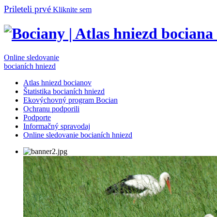
Prileteli prvé
Kliknite sem
Online sledovanie
bocianích hniezd
Atlas hniezd bocianov
Štatistika bocianích hniezd
Ekovýchovný program Bocian
Ochranu podporili
Podporte
Informačný spravodaj
Online sledovanie bocianích hniezd