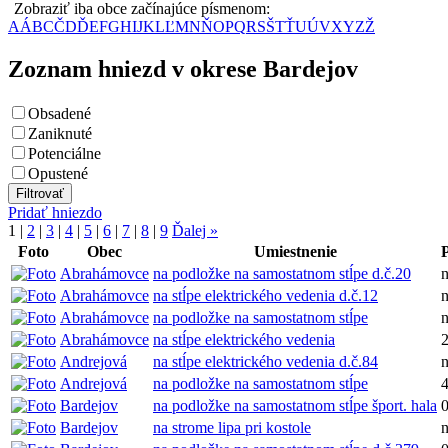
Zobraziť iba obce začínajúce písmenom:
A
Á
B
C
Č
D
Ď
E
F
G
H
I
J
K
L
Ľ
M
N
Ň
O
P
Q
R
S
Š
T
Ť
U
Ú
V
X
Y
Z
Ž
Zoznam hniezd v okrese Bardejov
Obsadené
Zaniknuté
Potenciálne
Opustené
Pridať hniezdo
1
|
2
|
3
|
4
|
5
|
6
|
7
|
8
|
9
Ďalej »
Foto
Obec
Umiestnenie
Abrahámovce
na podložke na samostatnom stĺpe d.č.20
Abrahámovce
na stĺpe elektrického vedenia d.č.12
Abrahámovce
na podložke na samostatnom stĺpe
Abrahámovce
na stĺpe elektrického vedenia
Andrejová
na stĺpe elektrického vedenia d.č.84
Andrejová
na podložke na samostatnom stĺpe
Bardejov
na podložke na samostatnom stĺpe šport. hala
Bardejov
na strome lipa pri kostole