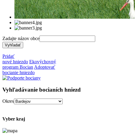
Zadajte názov obce
Pridať
nové hniezdo
Ekovýchovný
program Bocian
Adoptovať
bocianie hniezdo
Vyhľadávanie bocianích hniezd
Okres
Vyber kraj