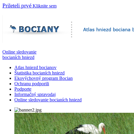
Prileteli prvé
Kliknite sem
Online sledovanie
bocianích hniezd
Atlas hniezd bocianov
Štatistika bocianích hniezd
Ekovýchovný program Bocian
Ochranu podporili
Podporte
Informačný spravodaj
Online sledovanie bocianích hniezd