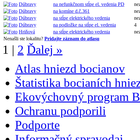
Dúbravy
na nefunkčnom stĺpe el. vedenia PD
ne
Dúbravy
na komíne d.č.361
ne
Dúbravy
na stĺpe elektrického vedenia
ne
Dúbravy
na podložke na stĺpe el. vedenia
4
Hriňová
na stĺpe elektrického vedenia
ne
Nenašli ste lokalitu?
Pridajte záznam do atlasu
1
|
2
Ďalej »
Atlas hniezd bocianov
Štatistika bocianích hnie
Ekovýchovný program B
Ochranu podporili
Podporte
Informačný spravodaj