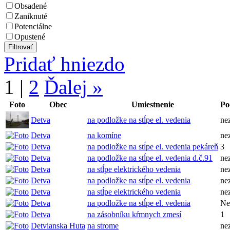
Obsadené
Zaniknuté
Potenciálne
Opustené
Pridať hniezdo
1
|
2
Ďalej »
Foto
Obec
Umiestnenie
Po
Detva
na podložke na stĺpe el. vedenia
ne
Detva
na komíne
ne
Detva
na podložke na stĺpe el. vedenia pekáreň
3
Detva
na podložke na stĺpe el. vedenia d.č.91
ne
Detva
na stĺpe elektrického vedenia
ne
Detva
na podložke na stĺpe el. vedenia
ne
Detva
na stĺpe elektrického vedenia
ne
Detva
na podložke na stĺpe el. vedenia
Ne
Detva
na zásobníku kŕmnych zmesí
1
Detvianska Huta
na strome
ne