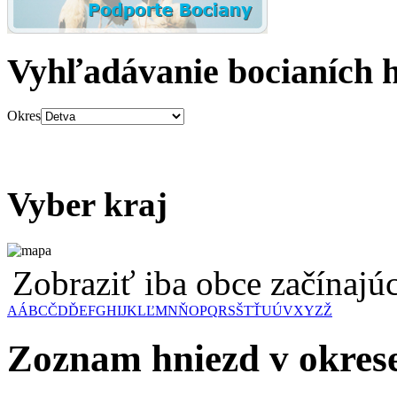
Vyhľadávanie bocianích 
Okres
Vyber kraj
Zobraziť iba obce začínaj
A
Á
B
C
Č
D
Ď
E
F
G
H
I
J
K
L
Ľ
M
N
Ň
O
P
Q
R
S
Š
T
Ť
U
Ú
V
X
Y
Z
Ž
Zoznam hniezd v okres