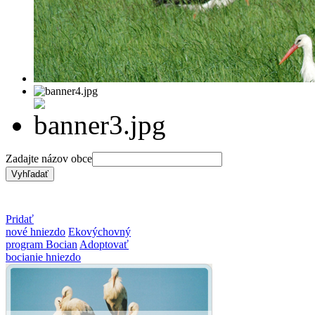
Zadajte názov obce
Pridať
nové hniezdo
Ekovýchovný
program Bocian
Adoptovať
bocianie hniezdo