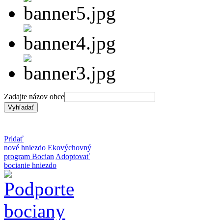
Zadajte názov obce
Pridať
nové hniezdo
Ekovýchovný
program Bocian
Adoptovať
bocianie hniezdo