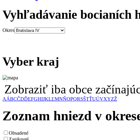
Vyhľadávanie bocianích 
Okres
Vyber kraj
Zobraziť iba obce začínaj
A
Á
B
C
Č
D
Ď
E
F
G
H
I
J
K
L
Ľ
M
N
Ň
O
P
Q
R
S
Š
T
Ť
U
Ú
V
X
Y
Z
Ž
Zoznam hniezd v okrese
Obsadené
Zaniknuté