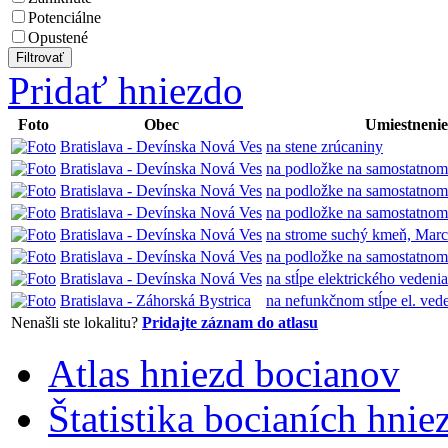
Potenciálne
Opustené
Pridať hniezdo
Foto
Obec
Umiestnenie
Bratislava - Devínska Nová Ves
na stene zrúcaniny
Bratislava - Devínska Nová Ves
na podložke na samostatnom 
Bratislava - Devínska Nová Ves
na podložke na samostatnom 
Bratislava - Devínska Nová Ves
na podložke na samostatnom
Bratislava - Devínska Nová Ves
na strome suchý kmeň, Marc
Bratislava - Devínska Nová Ves
na podložke na samostatnom
Bratislava - Devínska Nová Ves
na stĺpe elektrického vedenia
Bratislava - Záhorská Bystrica
na nefunkčnom stĺpe el. ved
Nenašli ste lokalitu?
Pridajte záznam do atlasu
Atlas hniezd bocianov
Štatistika bocianích hnie