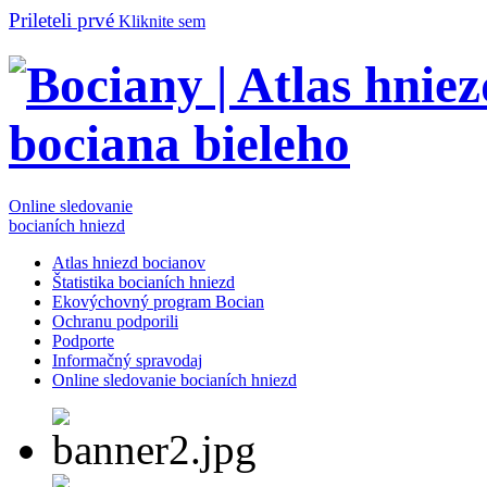
Prileteli prvé
Kliknite sem
Online sledovanie
bocianích hniezd
Atlas hniezd bocianov
Štatistika bocianích hniezd
Ekovýchovný program Bocian
Ochranu podporili
Podporte
Informačný spravodaj
Online sledovanie bocianích hniezd