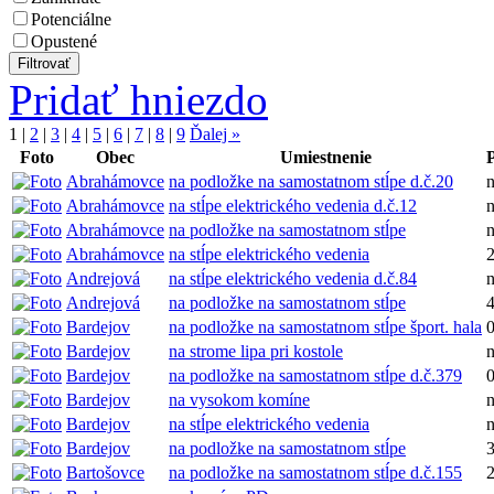
Potenciálne
Opustené
Pridať hniezdo
1
|
2
|
3
|
4
|
5
|
6
|
7
|
8
|
9
Ďalej »
Foto
Obec
Umiestnenie
Abrahámovce
na podložke na samostatnom stĺpe d.č.20
Abrahámovce
na stĺpe elektrického vedenia d.č.12
Abrahámovce
na podložke na samostatnom stĺpe
Abrahámovce
na stĺpe elektrického vedenia
Andrejová
na stĺpe elektrického vedenia d.č.84
Andrejová
na podložke na samostatnom stĺpe
Bardejov
na podložke na samostatnom stĺpe šport. hala
Bardejov
na strome lipa pri kostole
Bardejov
na podložke na samostatnom stĺpe d.č.379
Bardejov
na vysokom komíne
Bardejov
na stĺpe elektrického vedenia
Bardejov
na podložke na samostatnom stĺpe
Bartošovce
na podložke na samostatnom stĺpe d.č.155