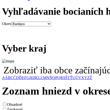
Vyhľadávanie bocianích 
Okres
Vyber kraj
Zobraziť iba obce začínaj
A
Á
B
C
Č
D
Ď
E
F
G
H
I
J
K
L
Ľ
M
N
Ň
O
P
Q
R
S
Š
T
Ť
U
Ú
V
X
Y
Z
Ž
Zoznam hniezd v okres
Obsadené
Zaniknuté