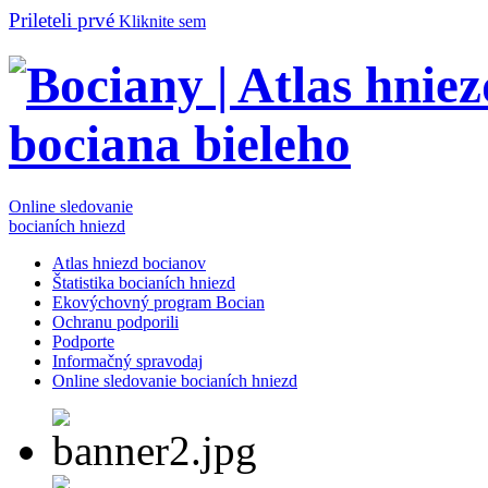
Prileteli prvé
Kliknite sem
Online sledovanie
bocianích hniezd
Atlas hniezd bocianov
Štatistika bocianích hniezd
Ekovýchovný program Bocian
Ochranu podporili
Podporte
Informačný spravodaj
Online sledovanie bocianích hniezd