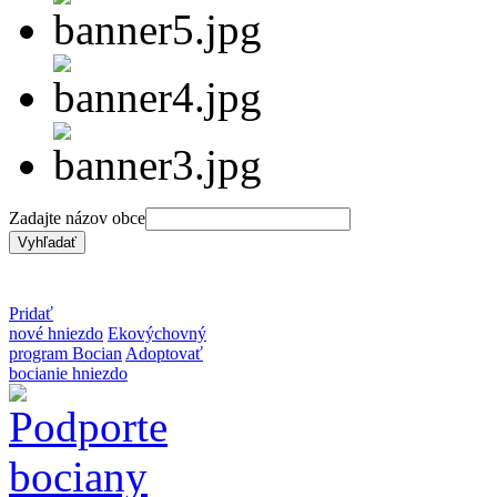
Zadajte názov obce
Pridať
nové hniezdo
Ekovýchovný
program Bocian
Adoptovať
bocianie hniezdo