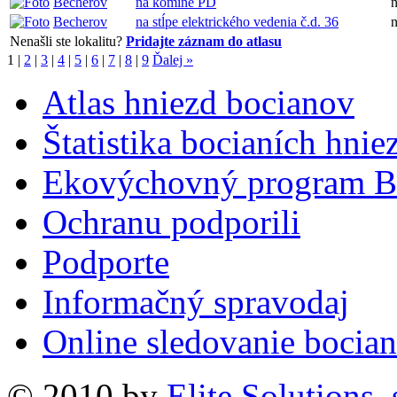
Becherov
na komíne PD
Becherov
na stĺpe elektrického vedenia č.d. 36
Nenašli ste lokalitu?
Pridajte záznam do atlasu
1
|
2
|
3
|
4
|
5
|
6
|
7
|
8
|
9
Ďalej »
Atlas hniezd bocianov
Štatistika bocianích hnie
Ekovýchovný program B
Ochranu podporili
Podporte
Informačný spravodaj
Online sledovanie bocian
© 2010 by
Elite Solutions, s