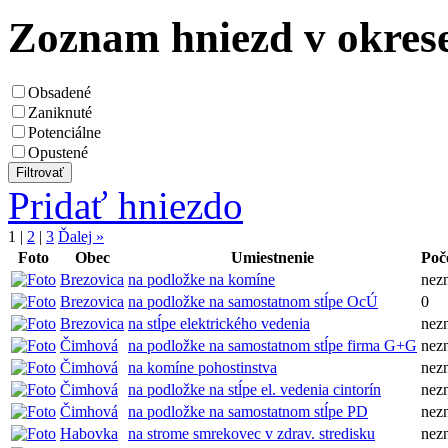
Zoznam hniezd v okres
Obsadené
Zaniknuté
Potenciálne
Opustené
Pridať hniezdo
1
|
2
|
3
Ďalej »
Foto
Obec
Umiestnenie
Poč
Brezovica
na podložke na komíne
nez
Brezovica
na podložke na samostatnom stĺpe OcÚ
0
Brezovica
na stĺpe elektrického vedenia
nez
Čimhová
na podložke na samostatnom stĺpe firma G+G
nez
Čimhová
na komíne pohostinstva
nez
Čimhová
na podložke na stĺpe el. vedenia cintorín
nez
Čimhová
na podložke na samostatnom stĺpe PD
nez
Habovka
na strome smrekovec v zdrav. stredisku
nez