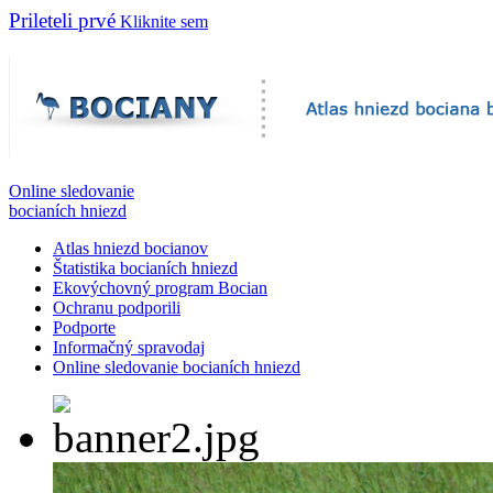
Prileteli prvé
Kliknite sem
Online sledovanie
bocianích hniezd
Atlas hniezd bocianov
Štatistika bocianích hniezd
Ekovýchovný program Bocian
Ochranu podporili
Podporte
Informačný spravodaj
Online sledovanie bocianích hniezd