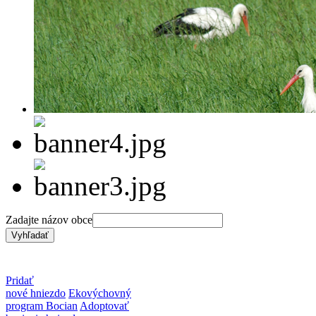
Zadajte názov obce
Pridať
nové hniezdo
Ekovýchovný
program Bocian
Adoptovať