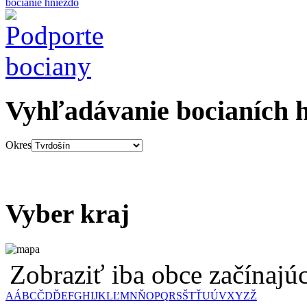
bocianie hniezdo
Vyhľadávanie bocianích 
Okres
Vyber kraj
Zobraziť iba obce začínaj
A
Á
B
C
Č
D
Ď
E
F
G
H
I
J
K
L
Ľ
M
N
Ň
O
P
Q
R
S
Š
T
Ť
U
Ú
V
X
Y
Z
Ž