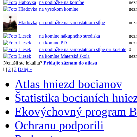
Habovka
na podložke na komíne
nez
Hladovka
na vysokom komíne
nez
Hladovka
na podložke na samostatnom stĺpe
nez
Liesek
na komíne nákupného strediska
nez
Liesek
na komíne PD
nez
Liesek
na podložke na samostatnom stĺpe pri kostole
0
Liesek
na komíne Materská škola
nez
Nenašli ste lokalitu?
Pridajte záznam do atlasu
1
|
2
|
3
Ďalej »
Atlas hniezd bocianov
Štatistika bocianích hnie
Ekovýchovný program B
Ochranu podporili