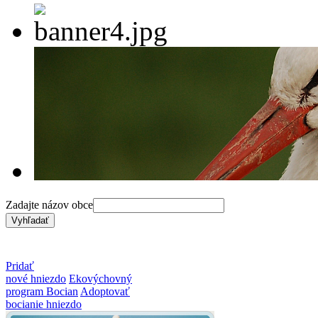
Zadajte názov obce
Pridať
nové hniezdo
Ekovýchovný
program Bocian
Adoptovať
bocianie hniezdo