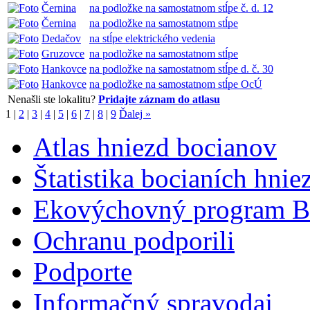
Černina
na podložke na samostatnom stĺpe č. d. 12
Černina
na podložke na samostatnom stĺpe
Dedačov
na stĺpe elektrického vedenia
Gruzovce
na podložke na samostatnom stĺpe
Hankovce
na podložke na samostatnom stĺpe d. č. 30
Hankovce
na podložke na samostatnom stĺpe OcÚ
Nenašli ste lokalitu?
Pridajte záznam do atlasu
1
|
2
|
3
|
4
|
5
|
6
|
7
|
8
|
9
Ďalej »
Atlas hniezd bocianov
Štatistika bocianích hnie
Ekovýchovný program B
Ochranu podporili
Podporte
Informačný spravodaj