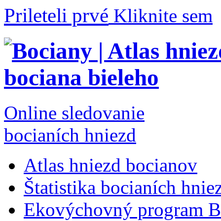
Prileteli prvé
Kliknite sem
Online sledovanie
bocianích hniezd
Atlas hniezd bocianov
Štatistika bocianích hnie
Ekovýchovný program B