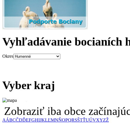
Vyhľadávanie bocianích 
Okres
Vyber kraj
Zobraziť iba obce začínaj
A
Á
B
C
Č
D
Ď
E
F
G
H
I
J
K
L
Ľ
M
N
Ň
O
P
Q
R
S
Š
T
Ť
U
Ú
V
X
Y
Z
Ž