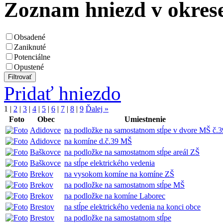
Zoznam hniezd v okre
Obsadené
Zaniknuté
Potenciálne
Opustené
Pridať hniezdo
1
|
2
|
3
|
4
|
5
|
6
|
7
|
8
|
9
Ďalej »
Foto
Obec
Umiestnenie
Adidovce
na podložke na samostatnom stĺpe v dvore MŠ č.3
Adidovce
na komíne d.č.39 MŠ
Baškovce
na podložke na samostatnom stĺpe areál ZŠ
Baškovce
na stĺpe elektrického vedenia
Brekov
na vysokom komíne na komíne ZŠ
Brekov
na podložke na samostatnom stĺpe MŠ
Brekov
na podložke na komíne Laborec
Brestov
na stĺpe elektrického vedenia na konci obce
Brestov
na podložke na samostatnom stĺpe