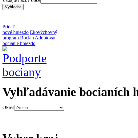
Zadajte názov obce
Pridať
nové hniezdo
Ekovýchovný
program Bocian
Adoptovať
bocianie hniezdo
Vyhľadávanie bocianích 
Okres