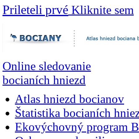
Prileteli prvé
Kliknite sem
Online sledovanie
bocianích hniezd
Atlas hniezd bocianov
Štatistika bocianích hnie
Ekovýchovný program B