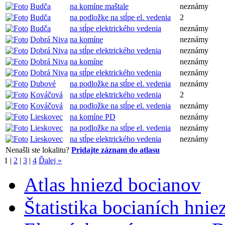
Budča
na komíne maštale
neznámy
Budča
na podložke na stĺpe el. vedenia
2
Budča
na stĺpe elektrického vedenia
neznámy
Dobrá Niva
na komíne
neznámy
Dobrá Niva
na stĺpe elektrického vedenia
neznámy
Dobrá Niva
na komíne
neznámy
Dobrá Niva
na stĺpe elektrického vedenia
neznámy
Dubové
na podložke na stĺpe el. vedenia
neznámy
Kováčová
na stĺpe elektrického vedenia
2
Kováčová
na podložke na stĺpe el. vedenia
neznámy
Lieskovec
na komíne PD
neznámy
Lieskovec
na podložke na stĺpe el. vedenia
neznámy
Lieskovec
na stĺpe elektrického vedenia
neznámy
Nenašli ste lokalitu?
Pridajte záznam do atlasu
1
|
2
|
3
|
4
Ďalej »
Atlas hniezd bocianov
Štatistika bocianích hnie