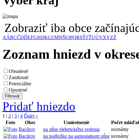
Vyber kraj
Zobraziť iba obce začínaj
A
Á
B
C
Č
D
Ď
E
F
G
H
I
J
K
L
Ľ
M
N
Ň
O
P
Q
R
S
Š
T
Ť
U
Ú
V
X
Y
Z
Ž
Zoznam hniezd v okres
Obsadené
Zaniknuté
Potenciálne
Opustené
Pridať hniezdo
1
|
2
|
3
|
4
Ďalej »
Foto
Obec
Umiestnenie
Počet mláďa
Bacúrov
na stĺpe elektrického vedenia
neznámy
Bacúrov
na podložke na samostatnom stĺpe
neznámy