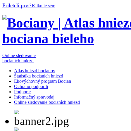
Prileteli prvé
Kliknite sem
Online sledovanie
bocianích hniezd
Atlas hniezd bocianov
Štatistika bocianích hniezd
Ekovýchovný program Bocian
Ochranu podporili
Podporte
Informačný spravodaj
Online sledovanie bocianích hniezd