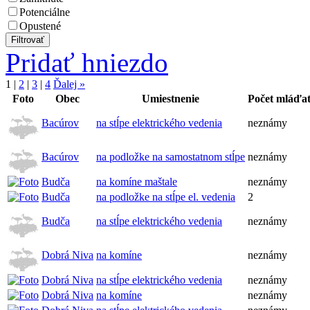
Potenciálne
Opustené
Pridať hniezdo
1
|
2
|
3
|
4
Ďalej »
Foto
Obec
Umiestnenie
Počet mláďa
Bacúrov
na stĺpe elektrického vedenia
neznámy
Bacúrov
na podložke na samostatnom stĺpe
neznámy
Budča
na komíne maštale
neznámy
Budča
na podložke na stĺpe el. vedenia
2
Budča
na stĺpe elektrického vedenia
neznámy
Dobrá Niva
na komíne
neznámy
Dobrá Niva
na stĺpe elektrického vedenia
neznámy
Dobrá Niva
na komíne
neznámy