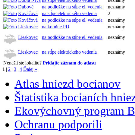
Dobrá Niva
na stĺpe elektrického vedenia
neznámy
Dubové
na podložke na stĺpe el. vedenia
neznámy
Kováčová
na stĺpe elektrického vedenia
2
Kováčová
na podložke na stĺpe el. vedenia
neznámy
Lieskovec
na komíne PD
neznámy
Lieskovec
na podložke na stĺpe el. vedenia
neznámy
Lieskovec
na stĺpe elektrického vedenia
neznámy
Nenašli ste lokalitu?
Pridajte záznam do atlasu
1
|
2
|
3
|
4
Ďalej »
Atlas hniezd bocianov
Štatistika bocianích hnie
Ekovýchovný program B
Ochranu podporili