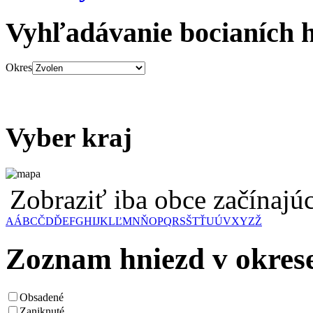
Vyhľadávanie bocianích 
Okres
Vyber kraj
Zobraziť iba obce začínaj
A
Á
B
C
Č
D
Ď
E
F
G
H
I
J
K
L
Ľ
M
N
Ň
O
P
Q
R
S
Š
T
Ť
U
Ú
V
X
Y
Z
Ž
Zoznam hniezd v okres
Obsadené
Zaniknuté