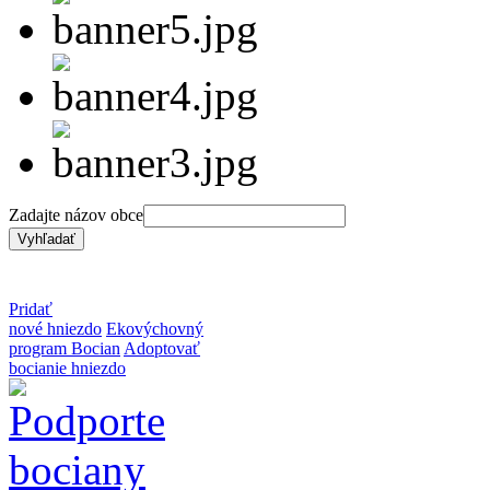
Zadajte názov obce
Pridať
nové hniezdo
Ekovýchovný
program Bocian
Adoptovať
bocianie hniezdo