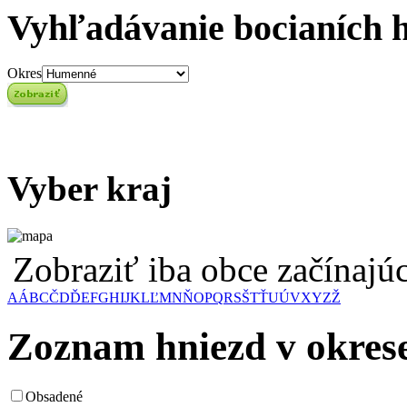
Vyhľadávanie bocianích 
Okres
Vyber kraj
Zobraziť iba obce začínaj
A
Á
B
C
Č
D
Ď
E
F
G
H
I
J
K
L
Ľ
M
N
Ň
O
P
Q
R
S
Š
T
Ť
U
Ú
V
X
Y
Z
Ž
Zoznam hniezd v okre
Obsadené