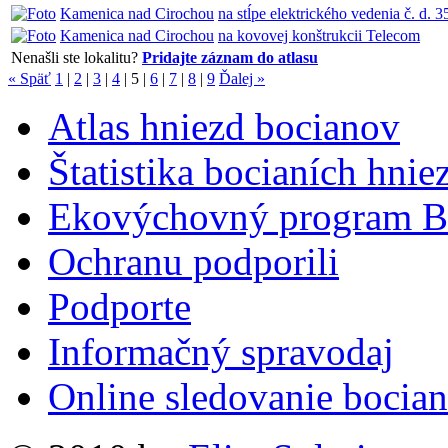
Kamenica nad Cirochou
na stĺpe elektrického vedenia č. d. 3
Kamenica nad Cirochou
na kovovej konštrukcii Telecom
Nenašli ste lokalitu?
Pridajte záznam do atlasu
« Späť
1
|
2
|
3
|
4
|
5
|
6
|
7
|
8
|
9
Ďalej »
Atlas hniezd bocianov
Štatistika bocianích hnie
Ekovýchovný program B
Ochranu podporili
Podporte
Informačný spravodaj
Online sledovanie bocian