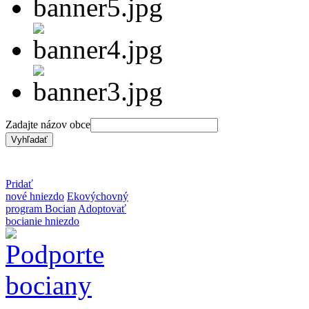
Zadajte názov obce
Pridať
nové hniezdo
Ekovýchovný
program Bocian
Adoptovať
bocianie hniezdo