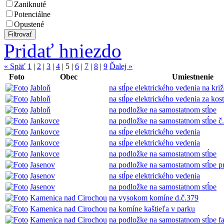
Zaniknuté
Potenciálne
Opustené
Pridať hniezdo
« Späť
1
|
2
|
3
|
4
|
5
|
6
|
7
|
8
|
9
Ďalej »
Foto
Obec
Umiestnenie
Jabloň
na stĺpe elektrického vedenia na kri
Jabloň
na stĺpe elektrického vedenia za ko
Jabloň
na podložke na samostatnom stĺpe
Jankovce
na podložke na samostatnom stĺpe č.
Jankovce
na stĺpe elektrického vedenia
Jankovce
na stĺpe elektrického vedenia
Jankovce
na podložke na samostatnom stĺpe
Jasenov
na podložke na samostatnom stĺpe 
Jasenov
na stĺpe elektrického vedenia
Jasenov
na podložke na samostatnom stĺpe
Kamenica nad Cirochou
na vysokom komíne d.č.379
Kamenica nad Cirochou
na komíne kaštieľa v parku
Kamenica nad Cirochou
na podložke na samostatnom stĺpe fa