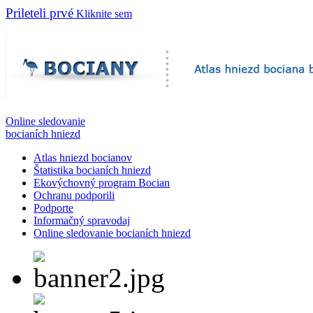
Prileteli prvé
Kliknite sem
Online sledovanie
bocianích hniezd
Atlas hniezd bocianov
Štatistika bocianích hniezd
Ekovýchovný program Bocian
Ochranu podporili
Podporte
Informačný spravodaj
Online sledovanie bocianích hniezd