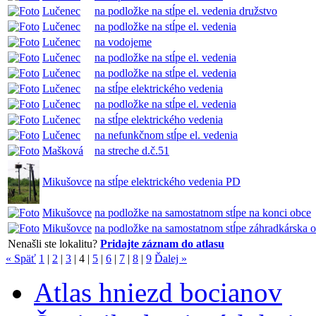
Lučenec
na podložke na stĺpe el. vedenia družstvo
Lučenec
na podložke na stĺpe el. vedenia
Lučenec
na vodojeme
Lučenec
na podložke na stĺpe el. vedenia
Lučenec
na podložke na stĺpe el. vedenia
Lučenec
na stĺpe elektrického vedenia
Lučenec
na podložke na stĺpe el. vedenia
Lučenec
na stĺpe elektrického vedenia
Lučenec
na nefunkčnom stĺpe el. vedenia
Mašková
na streche d.č.51
Mikušovce
na stĺpe elektrického vedenia PD
Mikušovce
na podložke na samostatnom stĺpe na konci obce
Mikušovce
na podložke na samostatnom stĺpe záhradkárska 
Nenašli ste lokalitu?
Pridajte záznam do atlasu
« Späť
1
|
2
|
3
|
4
|
5
|
6
|
7
|
8
|
9
Ďalej »
Atlas hniezd bocianov