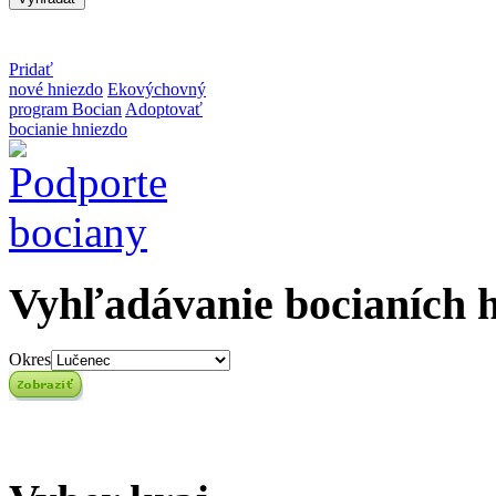
Pridať
nové hniezdo
Ekovýchovný
program Bocian
Adoptovať
bocianie hniezdo
Vyhľadávanie bocianích 
Okres