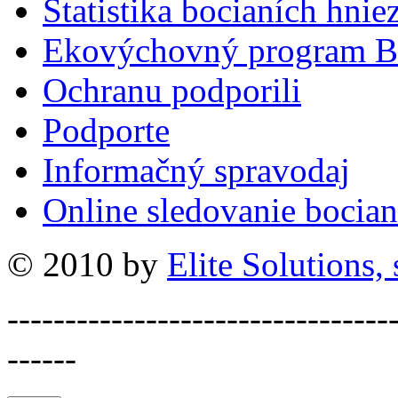
Štatistika bocianích hnie
Ekovýchovný program B
Ochranu podporili
Podporte
Informačný spravodaj
Online sledovanie bocian
© 2010 by
Elite Solutions, s
---------------------------------
------