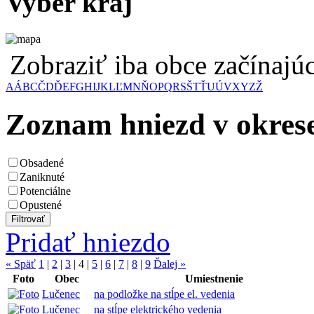
Vyber kraj
Zobraziť iba obce začínaj
A
Á
B
C
Č
D
Ď
E
F
G
H
I
J
K
L
Ľ
M
N
Ň
O
P
Q
R
S
Š
T
Ť
U
Ú
V
X
Y
Z
Ž
Zoznam hniezd v okres
Obsadené
Zaniknuté
Potenciálne
Opustené
Pridať hniezdo
« Späť
1
|
2
|
3
|
4
|
5
|
6
|
7
|
8
|
9
Ďalej »
Foto
Obec
Umiestnenie
Lučenec
na podložke na stĺpe el. vedenia
Lučenec
na stĺpe elektrického vedenia