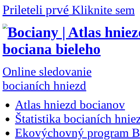
Prileteli prvé
Kliknite sem
Online sledovanie
bocianích hniezd
Atlas hniezd bocianov
Štatistika bocianích hnie
Ekovýchovný program B