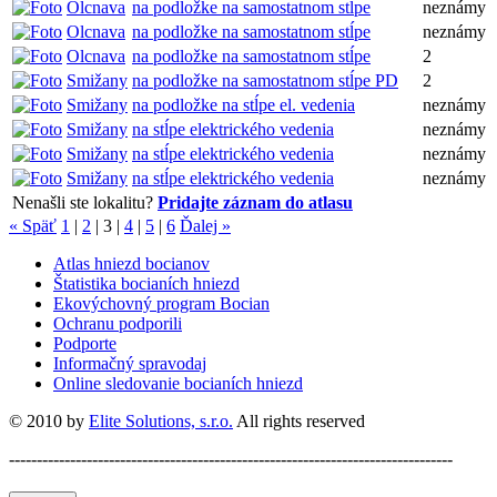
Olcnava
na podložke na samostatnom stĺpe
neznámy
Olcnava
na podložke na samostatnom stĺpe
neznámy
Olcnava
na podložke na samostatnom stĺpe
2
Smižany
na podložke na samostatnom stĺpe PD
2
Smižany
na podložke na stĺpe el. vedenia
neznámy
Smižany
na stĺpe elektrického vedenia
neznámy
Smižany
na stĺpe elektrického vedenia
neznámy
Smižany
na stĺpe elektrického vedenia
neznámy
Nenašli ste lokalitu?
Pridajte záznam do atlasu
« Späť
1
|
2
|
3
|
4
|
5
|
6
Ďalej »
Atlas hniezd bocianov
Štatistika bocianích hniezd
Ekovýchovný program Bocian
Ochranu podporili
Podporte
Informačný spravodaj
Online sledovanie bocianích hniezd
© 2010 by
Elite Solutions, s.r.o.
All rights reserved
--------------------------------------------------------------------------------