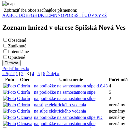
Zobraziť iba obce začínajúce písmenom:
A
Á
B
C
Č
D
Ď
E
F
G
H
I
J
K
L
Ľ
M
N
Ň
O
P
Q
R
S
Š
T
Ť
U
Ú
V
X
Y
Z
Ž
Zoznam hniezd v okrese Spišská Nová Ves
Obsadené
Zaniknuté
Potenciálne
Opustené
Pridať hniezdo
« Späť
1
|
2
|
3
|
4
|
5
|
6
Ďalej »
Foto
Obec
Umiestnenie
Počet ml
Odorín
na podložke na samostatnom stĺpe d.č.43
4
Odorín
na podložke na samostatnom stĺpe
5
Odorín
na podložke na samostatnom stĺpe
2
Odorín
na stĺpe elektrického vedenia
neznámy
Odorín
na stĺpe elektrického vedenia
neznámy
Olcnava
na podložke na samostatnom stĺpe PD
neznámy
Olcnava
na podložke na samostatnom stĺpe
neznámy