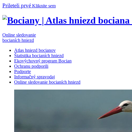
Prileteli prvé
Kliknite sem
Online sledovanie
bocianích hniezd
Atlas hniezd bocianov
Štatistika bocianích hniezd
Ekovýchovný program Bocian
Ochranu podporili
Podporte
Informačný spravodaj
Online sledovanie bocianích hniezd