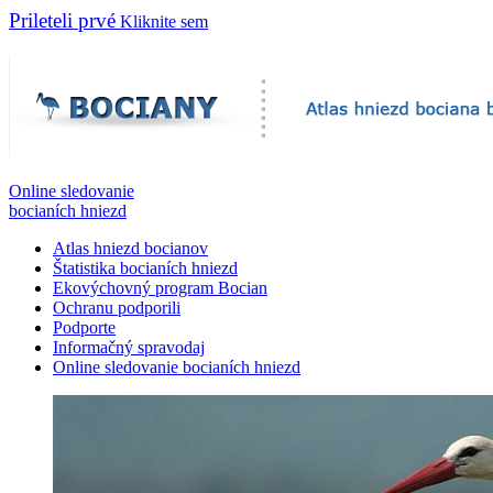
Prileteli prvé
Kliknite sem
Online sledovanie
bocianích hniezd
Atlas hniezd bocianov
Štatistika bocianích hniezd
Ekovýchovný program Bocian
Ochranu podporili
Podporte
Informačný spravodaj
Online sledovanie bocianích hniezd