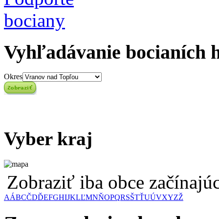
Vyhľadávanie bocianích 
Okres
Vyber kraj
Zobraziť iba obce začínaj
A
Á
B
C
Č
D
Ď
E
F
G
H
I
J
K
L
Ľ
M
N
Ň
O
P
Q
R
S
Š
T
Ť
U
Ú
V
X
Y
Z
Ž