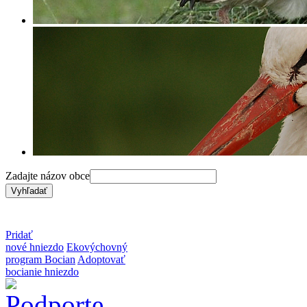
Zadajte názov obce
Pridať
nové hniezdo
Ekovýchovný
program Bocian
Adoptovať
bocianie hniezdo