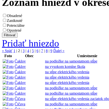
Zoznam hniezd v okres
Obsadené
Zaniknuté
Potenciálne
Opustené
Pridať hniezdo
« Späť
1
|
2
|
3
|
4
|
5
|
6
|
7
|
8
|
9
Ďalej »
Foto
Obec
Umiestnenie
Čaklov
na podložke na samostatnom stĺpe
Čaklov
na vysokom komíne škola
Čaklov
na stĺpe elektrického vedenia
Čaklov
na stĺpe elektrického vedenia
Čaklov
na stĺpe elektrického vedenia
Čaklov
na podložke na samostatnom stĺpe
Čaklov
na podložke na samostatnom stĺpe
Čičava
na stĺpe elektrického vedenia zaciatok ob
Čičava
na podložke na samostatnom stĺpe