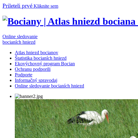
Prileteli prvé
Kliknite sem
Online sledovanie
bocianích hniezd
Atlas hniezd bocianov
Štatistika bocianích hniezd
Ekovýchovný program Bocian
Ochranu podporili
Podporte
Informačný spravodaj
Online sledovanie bocianích hniezd