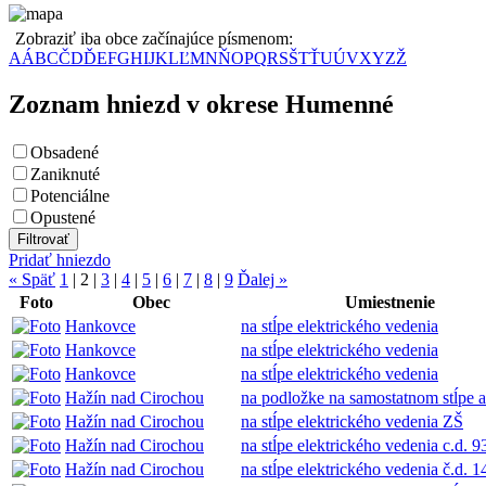
Zobraziť iba obce začínajúce písmenom:
A
Á
B
C
Č
D
Ď
E
F
G
H
I
J
K
L
Ľ
M
N
Ň
O
P
Q
R
S
Š
T
Ť
U
Ú
V
X
Y
Z
Ž
Zoznam hniezd v okrese Humenné
Obsadené
Zaniknuté
Potenciálne
Opustené
Pridať hniezdo
« Späť
1
|
2
|
3
|
4
|
5
|
6
|
7
|
8
|
9
Ďalej »
Foto
Obec
Umiestnenie
Hankovce
na stĺpe elektrického vedenia
Hankovce
na stĺpe elektrického vedenia
Hankovce
na stĺpe elektrického vedenia
Hažín nad Cirochou
na podložke na samostatnom stĺpe 
Hažín nad Cirochou
na stĺpe elektrického vedenia ZŠ
Hažín nad Cirochou
na stĺpe elektrického vedenia c.d. 9
Hažín nad Cirochou
na stĺpe elektrického vedenia č.d. 1