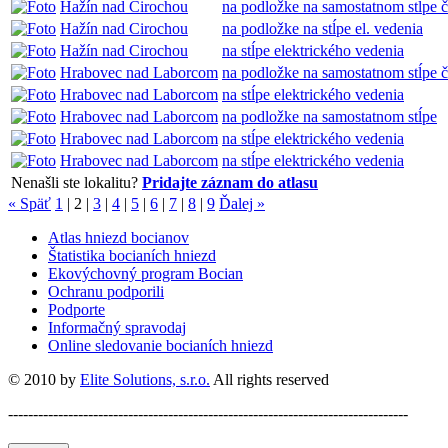
Hažín nad Cirochou
na podložke na samostatnom stĺpe č
Hažín nad Cirochou
na podložke na stĺpe el. vedenia
Hažín nad Cirochou
na stĺpe elektrického vedenia
Hrabovec nad Laborcom
na podložke na samostatnom stĺpe č
Hrabovec nad Laborcom
na stĺpe elektrického vedenia
Hrabovec nad Laborcom
na podložke na samostatnom stĺpe
Hrabovec nad Laborcom
na stĺpe elektrického vedenia
Hrabovec nad Laborcom
na stĺpe elektrického vedenia
Nenašli ste lokalitu?
Pridajte záznam do atlasu
« Späť
1
|
2
|
3
|
4
|
5
|
6
|
7
|
8
|
9
Ďalej »
Atlas hniezd bocianov
Štatistika bocianích hniezd
Ekovýchovný program Bocian
Ochranu podporili
Podporte
Informačný spravodaj
Online sledovanie bocianích hniezd
© 2010 by
Elite Solutions, s.r.o.
All rights reserved
--------------------------------------------------------------------------------