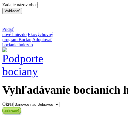
Zadajte názov obce
Pridať
nové hniezdo
Ekovýchovný
program Bocian
Adoptovať
bocianie hniezdo
Vyhľadávanie bocianích 
Okres