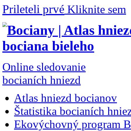
Prileteli prvé
Kliknite sem
Online sledovanie
bocianích hniezd
Atlas hniezd bocianov
Štatistika bocianích hnie
Ekovýchovný program B