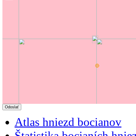
Atlas hniezd bocianov
Štatistika bocianích hnie