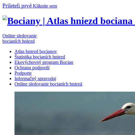
Prileteli prvé
Kliknite sem
Online sledovanie
bocianích hniezd
Atlas hniezd bocianov
Štatistika bocianích hniezd
Ekovýchovný program Bocian
Ochranu podporili
Podporte
Informačný spravodaj
Online sledovanie bocianích hniezd