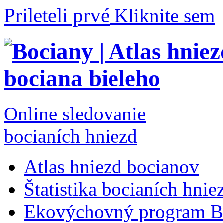
Prileteli prvé
Kliknite sem
Online sledovanie
bocianích hniezd
Atlas hniezd bocianov
Štatistika bocianích hnie
Ekovýchovný program B