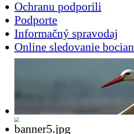
Ochranu podporili
Podporte
Informačný spravodaj
Online sledovanie bocian