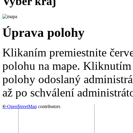
Vyber kraj
Úprava polohy
Klikaním premiestnite červ
polohu na mape. Kliknutím 
polohy odoslaný administrá
až po schválení administrát
+
©
−
OpenStreetMap
contributors