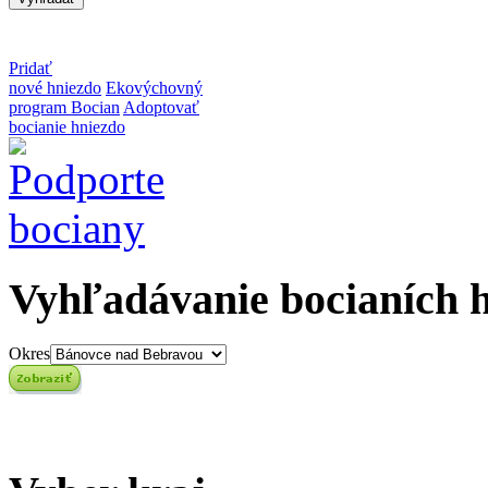
Pridať
nové hniezdo
Ekovýchovný
program Bocian
Adoptovať
bocianie hniezdo
Vyhľadávanie bocianích 
Okres