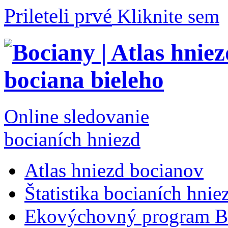
Prileteli prvé
Kliknite sem
Online sledovanie
bocianích hniezd
Atlas hniezd bocianov
Štatistika bocianích hnie
Ekovýchovný program B