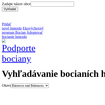
Zadajte názov obce
Pridať
nové hniezdo
Ekovýchovný
program Bocian
Adoptovať
bocianie hniezdo
Vyhľadávanie bocianích 
Okres