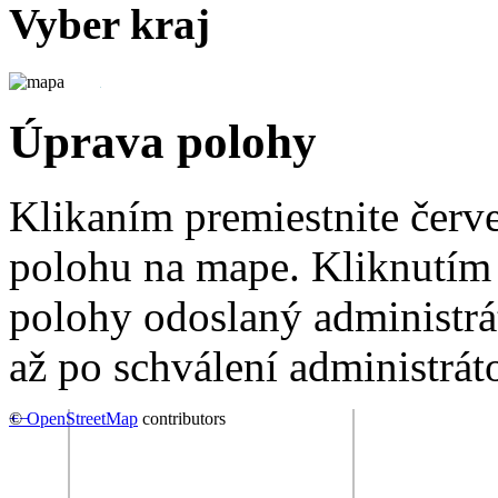
Vyber kraj
Úprava polohy
Klikaním premiestnite červ
polohu na mape. Kliknutím 
polohy odoslaný administrá
až po schválení administrát
+
©
−
OpenStreetMap
contributors