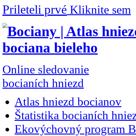
Prileteli prvé
Kliknite sem
Online sledovanie
bocianích hniezd
Atlas hniezd bocianov
Štatistika bocianích hnie
Ekovýchovný program B