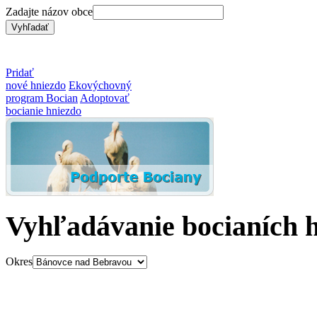
Zadajte názov obce
Pridať
nové hniezdo
Ekovýchovný
program Bocian
Adoptovať
bocianie hniezdo
Vyhľadávanie bocianích 
Okres