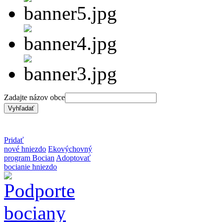
Zadajte názov obce
Pridať
nové hniezdo
Ekovýchovný
program Bocian
Adoptovať
bocianie hniezdo