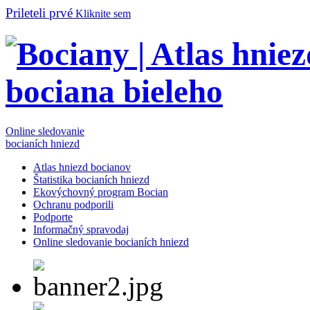
Prileteli prvé
Kliknite sem
Online sledovanie
bocianích hniezd
Atlas hniezd bocianov
Štatistika bocianích hniezd
Ekovýchovný program Bocian
Ochranu podporili
Podporte
Informačný spravodaj
Online sledovanie bocianích hniezd